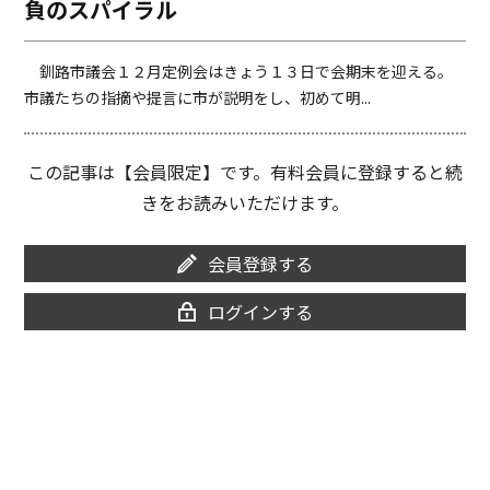
負のスパイラル
o
i
o
n
k
k
釧路市議会１２月定例会はきょう１３日で会期末を迎える。
市議たちの指摘や提言に市が説明をし、初めて明...
この記事は【会員限定】です。有料会員に登録すると続
きをお読みいただけます。
会員登録する
ログインする