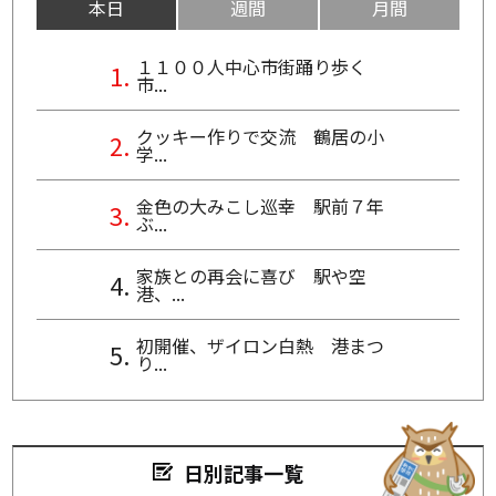
本日
週間
月間
１１００人中心市街踊り歩く
市...
クッキー作りで交流 鶴居の小
学...
金色の大みこし巡幸 駅前７年
ぶ...
家族との再会に喜び 駅や空
港、...
初開催、ザイロン白熱 港まつ
り...
日別記事一覧