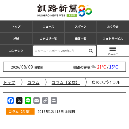
トップ
ニュース
スポーツ
おくやみ
地域
カテゴリ一覧
紙面一覧
フォトサービス
コンテンツ
08
09
21℃
15℃
/
/
/
2026
釧路の天気
日曜日
負のスパイラル
トップ
コラム
コラム【余塵】
F
X
L
E
C
P
a
i
m
o
r
コラム【余塵】
2019年12月13日 金曜日
c
n
a
p
i
e
e
i
y
n
b
l
L
t