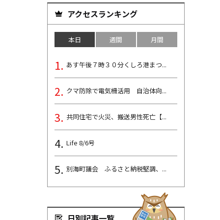
アクセスランキング
本日
週間
月間
あす午後７時３０分くしろ港まつ...
クマ防除で電気柵活用 自治体向...
共同住宅で火災、搬送男性死亡【...
Life 8/6号
別海町議会 ふるさと納税堅調、...
日別記事一覧