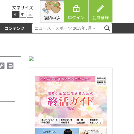
文字サイズ
小
中
大
ログイン
会員登録
購読申込
コンテンツ
C
P
o
r
p
i
y
n
L
t
i
n
k