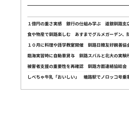
１億円の重さ実感 銀行の仕組み学ぶ 道銀釧路支
食や物産で釧路楽しむ あすまでグルメガーデン、
１０月に料理や語学教室開催 釧路日韓友好親善協
臨海実習時に自動車貸与 釧路スバルと北大の実験
被害者支援の重要性を再確認 釧路方面連絡協総会
しべちゃ牛乳「おいしい」 塘路駅でノロッコ号乗