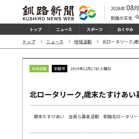
08
2026年
釧路の天気
トップ
ニュース
スポーツ
おくやみ
トップ
ニュース
地域活動
北ロータリーク,
地域活動
釧路市
2019年12月17日 火曜日
北ロータリーク,歳末たすけあい
歳末たすけあい 会員ら募金活動 釧路北ロータリーク