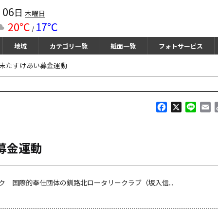
06
月
日
木曜日
20℃
17℃
/
地域
カテゴリ一覧
紙面一覧
フォトサービス
歳末たすけあい募金運動
F
X
L
E
a
i
m
c
n
a
e
e
i
募金運動
b
l
o
o
k
 国際的奉仕団体の釧路北ロータリークラブ（坂入信...