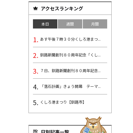
アクセスランキング
本日
週間
月間
あす午後７時３０分くしろ港まつ...
釧路新聞創刊８０周年記念「くし...
７日、釧路新聞創刊８０周年記念...
「落石計画」きょう開幕 テーマ...
くしろ港まつり【釧路市】
日別記事一覧