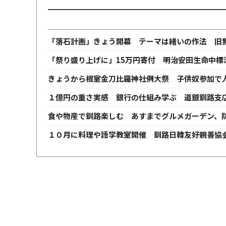
「落石計画」きょう開幕 テーマは繕いの作法 旧
「祭り盛り上げに」15万円寄付 明治安田生命中標
きょうから根室金刀比羅神社例大祭 子供奴参加で
１億円の重さ実感 銀行の仕組み学ぶ 道銀釧路支
食や物産で釧路楽しむ あすまでグルメガーデン、
１０月に料理や語学教室開催 釧路日韓友好親善協