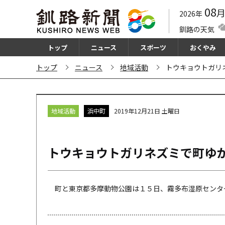
08
2026年
釧路の天気
トップ
ニュース
スポーツ
おくやみ
トップ
ニュース
地域活動
トウキョウトガリ
地域活動
浜中町
2019年12月21日 土曜日
トウキョウトガリネズミで町ゆ
町と東京都多摩動物公園は１５日、霧多布湿原センター