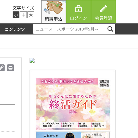
文字サイズ
小
中
大
ログイン
会員登録
購読申込
コンテンツ
C
P
o
r
p
i
y
n
L
t
i
n
k