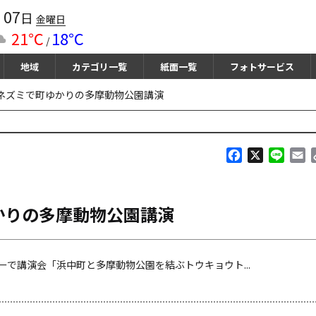
07
月
日
金曜日
21℃
18℃
/
地域
カテゴリ一覧
紙面一覧
フォトサービス
ネズミで町ゆかりの多摩動物公園講演
F
X
L
E
a
i
m
c
n
a
e
e
i
かりの多摩動物公園講演
b
l
o
o
k
で講演会「浜中町と多摩動物公園を結ぶトウキョウト...