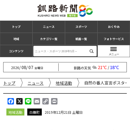
トップ
ニュース
スポーツ
おくやみ
地域
カテゴリ一覧
紙面一覧
フォトサービス
コンテンツ
08
07
21℃
18℃
/
/
/
2026
釧路の天気
金曜日
自然の番人宣言ポスター
トップ
ニュース
地域活動
F
X
L
E
C
P
a
i
m
o
r
地域活動
白糠町
2019年12月21日 土曜日
c
n
a
p
i
e
e
i
y
n
b
l
L
t