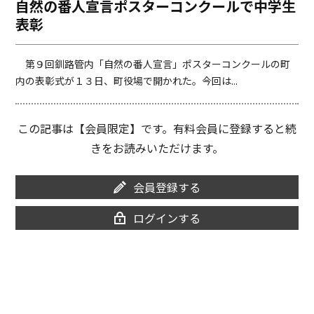
自然の番人宣言ポスターコンクールで中学生
o
i
表彰
o
n
k
k
第９回釧路管内「自然の番人宣言」ポスターコンクールの町
内の表彰式が１３日、町役場で開かれた。今回は...
この記事は【会員限定】です。有料会員に登録すると続
きをお読みいただけます。
会員登録する
ログインする