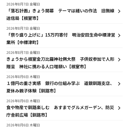
2026年8月7日 金曜日
「落石計画」きょう開幕 テーマは繕いの作法 旧無線
送信局【根室市】
2026年8月7日 金曜日
「祭り盛り上げに」15万円寄付 明治安田生命中標津営
業所【中標津町】
2026年8月7日 金曜日
きょうから根室金刀比羅神社例大祭 子供奴参加で人形
贈呈 神社に携わる人口増願い【根室市】
2026年8月6日 木曜日
１億円の重さ実感 銀行の仕組み学ぶ 道銀釧路支店、
夏休み親子体験【釧路市】
2026年8月6日 木曜日
食や物産で釧路楽しむ あすまでグルメガーデン、防災
庁舎前広場【釧路市】
2026年8月6日 木曜日