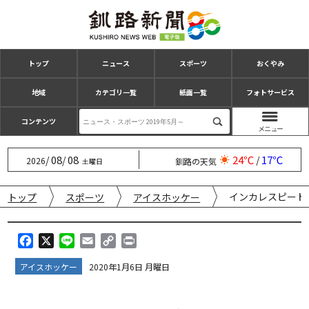
トップ
ニュース
スポーツ
おくやみ
地域
カテゴリ一覧
紙面一覧
フォトサービス
コンテンツ
08
08
24℃
17℃
/
/
/
2026
釧路の天気
土曜日
インカレスピード
トップ
スポーツ
アイスホッケー
F
X
L
E
C
P
a
i
m
o
r
アイスホッケー
2020年1月6日 月曜日
c
n
a
p
i
e
e
i
y
n
b
l
L
t