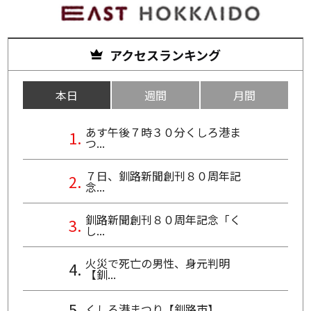
アクセスランキング
本日
週間
月間
あす午後７時３０分くしろ港ま
つ...
７日、釧路新聞創刊８０周年記
念...
釧路新聞創刊８０周年記念「く
し...
火災で死亡の男性、身元判明
【釧...
くしろ港まつり【釧路市】