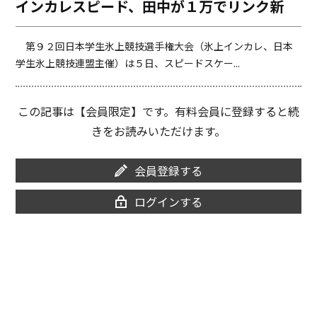
インカレスピード、田中が１万でリンク新
o
i
o
n
k
k
第９２回日本学生氷上競技選手権大会（氷上インカレ、日本
学生氷上競技連盟主催）は５日、スピードスケー...
この記事は【会員限定】です。有料会員に登録すると続
きをお読みいただけます。
会員登録する
ログインする