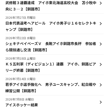
武修館３連覇達成 アイホ東北海道高校大会 苫小牧中
央に３─２【釧路市】
2026年7月27日 月曜日
日本代表選考へアピール アイホ男子Ｕ１６セレクトキ
ャンプ【釧路市】
2026年7月22日 水曜日
シェキナベイベーズＶ 長靴アイホ釧路市長杯 参加者
ら競技通し交流【釧路市】
2026年7月18日 土曜日
ＫＳ五利家（ディビジョン１）連覇 アイホ、釧路ビア
リーグ終幕【釧路市】
2026年7月14日 火曜日
若手アイホ選手強化へ 男子ユースキャンプ、紅白戦や
練習公開【釧路市】
2026年7月8日 水曜日
アイスホッケー結果