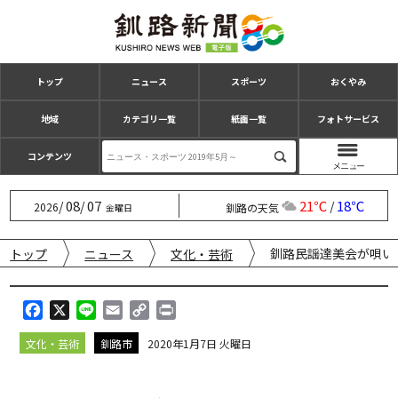
トップ
ニュース
スポーツ
おくやみ
地域
カテゴリ一覧
紙面一覧
フォトサービス
コンテンツ
08
07
21℃
18℃
/
/
/
2026
釧路の天気
金曜日
釧路民謡達美会が唄い
トップ
ニュース
文化・芸術
F
X
L
E
C
P
a
i
m
o
r
文化・芸術
釧路市
2020年1月7日 火曜日
c
n
a
p
i
e
e
i
y
n
b
l
L
t