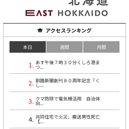
アクセスランキング
本日
週間
月間
あす午後７時３０分くしろ港ま
つ...
釧路新聞創刊８０周年記念「く
し...
クマ防除で電気柵活用 自治体
向...
共同住宅で火災、搬送男性死亡
【...