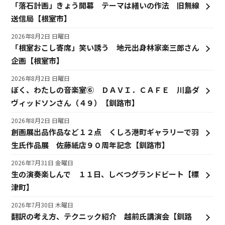
「落石計画」きょう開幕 テーマは繕いの作法 旧無線
送信局【根室市】
2026年8月2日 日曜日
「根室おこし寄席」笑い誘う 地元出身林家楽三郎さん
企画【根室市】
2026年8月2日 日曜日
ぼく、わたしの音楽室⑥ ＤＡＶＩ．ＣＡＦＥ 川島ダ
ヴィッドソンさん（４９）【釧路市】
2026年8月2日 日曜日
創画展出品作品など１２点 くしろ港町ギャラリーで羽
生氏作品展 佐藤紙店９０周年記念【釧路市】
2026年7月31日 金曜日
生の演奏楽しんで １１日、しべつグランドビート【標
津町】
2026年7月30日 木曜日
翻訳の考え方、テクニック紹介 越前氏講演会【釧路