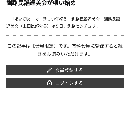
釧路民謡達美会が唄い始め
o
i
o
n
k
k
「唄い初め」で 新しい年祝う 釧路民謡達美会 釧路民謡
達美会（上田徳郎会長）は５日、釧路センチュリ...
この記事は【会員限定】です。有料会員に登録すると続
きをお読みいただけます。
会員登録する
ログインする