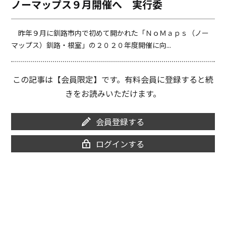
ノーマップス９月開催へ 実行委
o
i
o
n
k
k
昨年９月に釧路市内で初めて開かれた「ＮｏＭａｐｓ（ノー
マップス）釧路・根室」の２０２０年度開催に向...
この記事は【会員限定】です。有料会員に登録すると続
きをお読みいただけます。
会員登録する
ログインする