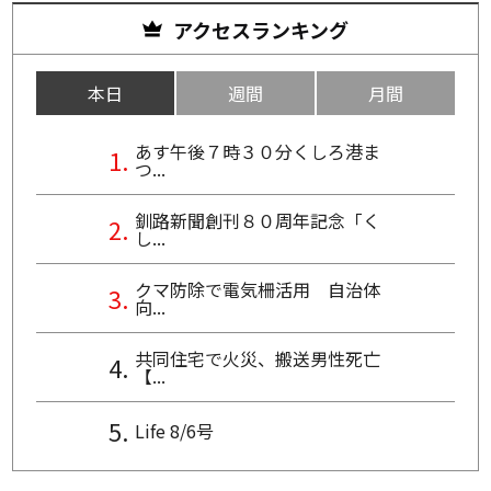
アクセスランキング
本日
週間
月間
あす午後７時３０分くしろ港ま
つ...
釧路新聞創刊８０周年記念「く
し...
クマ防除で電気柵活用 自治体
向...
共同住宅で火災、搬送男性死亡
【...
Life 8/6号