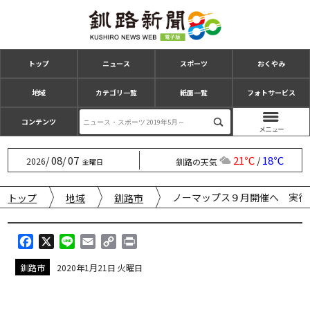
トップ
ニュース
スポーツ
おくやみ
地域
カテゴリ一覧
紙面一覧
フォトサービス
コンテンツ
08
07
21℃
18℃
/
/
/
2026
釧路の天気
金曜日
ノーマップス９月開催へ 実行
トップ
地域
釧路市
F
X
L
E
C
P
a
i
m
o
r
釧路市
2020年1月21日 火曜日
c
n
a
p
i
e
e
i
y
n
b
l
L
t