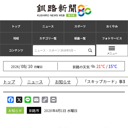
トップ
ニュース
スポーツ
おくやみ
地域
カテゴリ一覧
紙面一覧
フォトサービス
コンテンツ
08
10
21℃
15℃
/
/
/
2026
釧路の天気
月曜日
「スキップカード」事業
トップ
ニュース
お知らせ
F
X
L
E
C
P
a
i
m
o
r
お知らせ
釧路市
2020年4月1日 水曜日
c
n
a
p
i
e
e
i
y
n
b
l
L
t