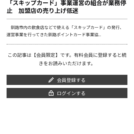
「スキップカード」事業運営の組合が業務停
o
i
止 加盟店の売り上げ低迷
o
n
k
k
釧路市内の飲食店などで使える「スキップカード」の発行、
運営事業を行ってきた釧路ポイントカード事業協...
この記事は【会員限定】です。有料会員に登録すると続
きをお読みいただけます。
会員登録する
ログインする