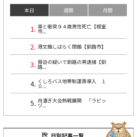
本日
週間
月間
車と衝突９４歳男性死亡【根室
市...
港文館しばらく閉館【釧路市】
脅迫の疑いで釧路の男逮捕【釧
路...
くしろバス地帯制運賃導入 １
０...
舟漕ぎ大会熱戦展開 「ラピッ
ヅ...
日別記事一覧