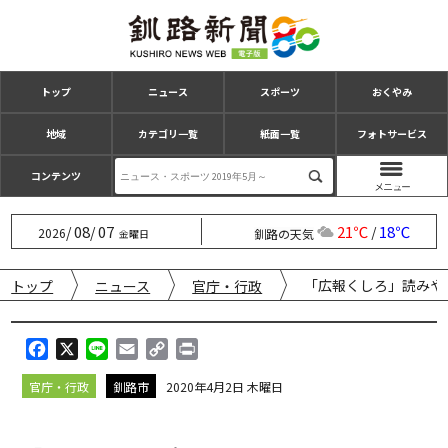
トップ
ニュース
スポーツ
おくやみ
地域
カテゴリ一覧
紙面一覧
フォトサービス
コンテンツ
08
07
21℃
18℃
/
/
/
2026
釧路の天気
金曜日
「広報くしろ」読みや
トップ
ニュース
官庁・行政
F
X
L
E
C
P
a
i
m
o
r
官庁・行政
釧路市
2020年4月2日 木曜日
c
n
a
p
i
e
e
i
y
n
b
l
L
t