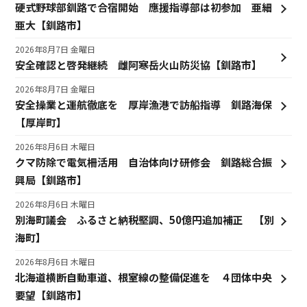
硬式野球部釧路で合宿開始 應援指導部は初参加 亜細
亜大【釧路市】
2026年8月7日 金曜日
安全確認と啓発継続 雌阿寒岳火山防災協【釧路市】
2026年8月7日 金曜日
安全操業と運航徹底を 厚岸漁港で訪船指導 釧路海保
【厚岸町】
2026年8月6日 木曜日
クマ防除で電気柵活用 自治体向け研修会 釧路総合振
興局【釧路市】
2026年8月6日 木曜日
別海町議会 ふるさと納税堅調、50億円追加補正 【別
海町】
2026年8月6日 木曜日
北海道横断自動車道、根室線の整備促進を ４団体中央
要望【釧路市】