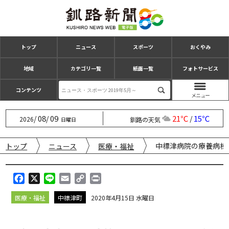
トップ
ニュース
スポーツ
おくやみ
地域
カテゴリ一覧
紙面一覧
フォトサービス
コンテンツ
08
09
21℃
15℃
/
/
/
2026
釧路の天気
日曜日
中標津病院の療養病棟
トップ
ニュース
医療・福祉
F
X
L
E
C
P
a
i
m
o
r
医療・福祉
中標津町
2020年4月15日 水曜日
c
n
a
p
i
e
e
i
y
n
b
l
L
t