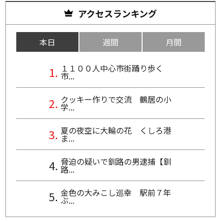
アクセスランキング
本日
週間
月間
１１００人中心市街踊り歩く
市...
クッキー作りで交流 鶴居の小
学...
夏の夜空に大輪の花 くしろ港
ま...
脅迫の疑いで釧路の男逮捕【釧
路...
金色の大みこし巡幸 駅前７年
ぶ...