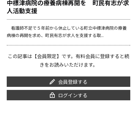
中標津病院の療養病棟再開を 町民有志が求
o
i
人活動支援
o
n
k
k
看護師不足で５年前から休止している町立中標津病院の療養
病棟の再開を求め、町民有志が求人を支援する取...
この記事は【会員限定】です。有料会員に登録すると続
きをお読みいただけます。
会員登録する
ログインする