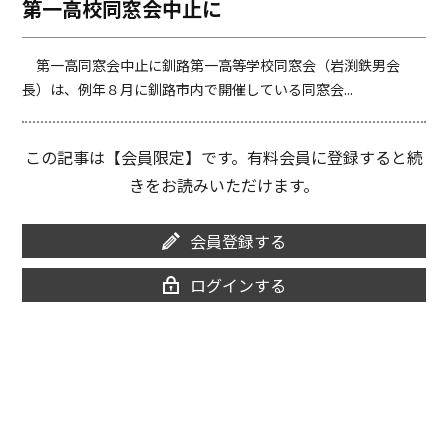
第一高校同窓会中止に
o
i
o
n
k
k
第一高同窓会中止に釧路第一高等学校同窓会（岩渕鉄男会
長）は、例年８月に釧路市内で開催している同窓会...
この記事は【会員限定】です。有料会員に登録すると続
きをお読みいただけます。
会員登録する
ログインする