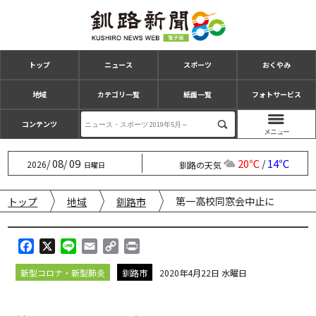
トップ
ニュース
スポーツ
おくやみ
地域
カテゴリ一覧
紙面一覧
フォトサービス
コンテンツ
08
09
20℃
14℃
/
/
/
2026
釧路の天気
日曜日
第一高校同窓会中止に
トップ
地域
釧路市
F
X
L
E
C
P
a
i
m
o
r
新型コロナ・新型肺炎
釧路市
2020年4月22日 水曜日
c
n
a
p
i
e
e
i
y
n
b
l
L
t