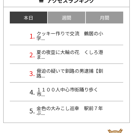
アクセスランキング
本日
週間
月間
クッキー作りで交流 鶴居の小
学...
夏の夜空に大輪の花 くしろ港
ま...
脅迫の疑いで釧路の男逮捕【釧
路...
１１００人中心市街踊り歩く
市...
金色の大みこし巡幸 駅前７年
ぶ...