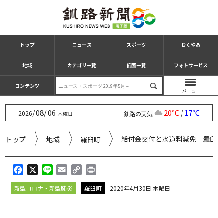
トップ
ニュース
スポーツ
おくやみ
地域
カテゴリ一覧
紙面一覧
フォトサービス
コンテンツ
08
06
20℃
17℃
/
/
/
2026
釧路の天気
木曜日
給付金交付と水道料減免 羅臼
トップ
地域
羅臼町
F
X
L
E
C
P
a
i
m
o
r
新型コロナ・新型肺炎
羅臼町
2020年4月30日 木曜日
c
n
a
p
i
e
e
i
y
n
b
l
L
t