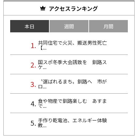
アクセスランキング
本日
週間
月間
共同住宅で火災、搬送男性死亡
【...
国スポ冬季大会誘致を 釧路ス
ケ...
〝選ばれるまち〟釧路へ 市が
ロ...
食や物産で釧路楽しむ あすま
で...
手作り乾電池、エネルギー体験
教...