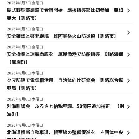
2026年8月7日 金曜日
硬式野球部釧路で合宿開始 應援指導部は初参加 亜細
亜大【釧路市】
2026年8月7日 金曜日
安全確認と啓発継続 雌阿寒岳火山防災協【釧路市】
2026年8月7日 金曜日
安全操業と運航徹底を 厚岸漁港で訪船指導 釧路海保
【厚岸町】
2026年8月6日 木曜日
クマ防除で電気柵活用 自治体向け研修会 釧路総合振
興局【釧路市】
2026年8月6日 木曜日
別海町議会 ふるさと納税堅調、50億円追加補正 【別
海町】
2026年8月6日 木曜日
北海道横断自動車道、根室線の整備促進を ４団体中央