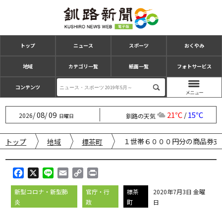
トップ
ニュース
スポーツ
おくやみ
地域
カテゴリ一覧
紙面一覧
フォトサービス
コンテンツ
08
09
21℃
15℃
/
/
/
2026
釧路の天気
日曜日
１世帯６０００円分の商品券
トップ
地域
標茶町
F
X
L
E
C
P
a
i
m
o
r
新型コロナ・新型肺
官庁・行
標茶
2020年7月3日 金曜
c
n
a
p
i
炎
政
町
日
e
e
i
y
n
b
l
L
t