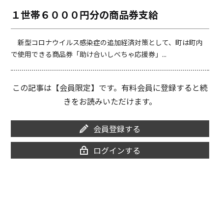
o
i
１世帯６０００円分の商品券支給
o
n
k
k
新型コロナウイルス感染症の追加経済対策として、町は町内
で使用できる商品券「助け合いしべちゃ応援券」...
この記事は【会員限定】です。有料会員に登録すると続
きをお読みいただけます。
会員登録する
ログインする