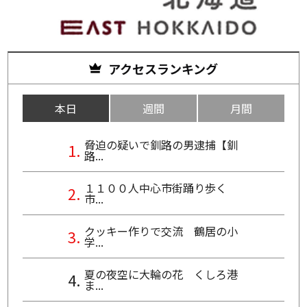
アクセスランキング
本日
週間
月間
脅迫の疑いで釧路の男逮捕【釧
路...
１１００人中心市街踊り歩く
市...
クッキー作りで交流 鶴居の小
学...
夏の夜空に大輪の花 くしろ港
ま...