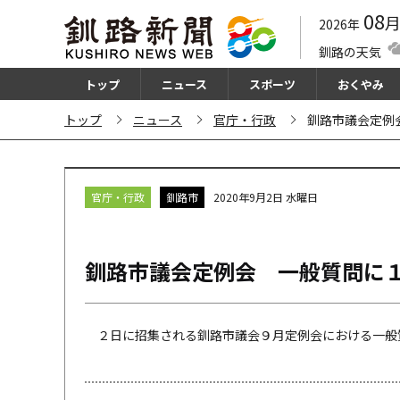
08
2026年
釧路の天気
トップ
ニュース
スポーツ
おくやみ
トップ
ニュース
官庁・行政
釧路市議会定例
官庁・行政
釧路市
2020年9月2日 水曜日
釧路市議会定例会 一般質問に
２日に招集される釧路市議会９月定例会における一般質