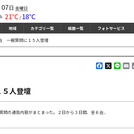
07
月
日
金曜日
21℃
18℃
/
地域
カテゴリ一覧
紙面一覧
フォトサービス
会 一般質問に１５人登壇
F
X
L
E
a
i
m
c
n
a
e
e
i
１５人登壇
b
l
o
o
k
問の通告内容がまとまった。２日から３日間、全６会...