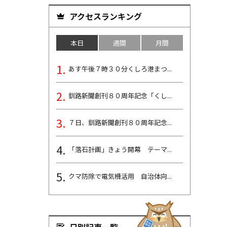
アクセスランキング
本日
週間
月間
あす午後７時３０分くしろ港まつ...
釧路新聞創刊８０周年記念「くし...
７日、釧路新聞創刊８０周年記念...
「落石計画」きょう開幕 テーマ...
クマ防除で電気柵活用 自治体向...
日別記事一覧