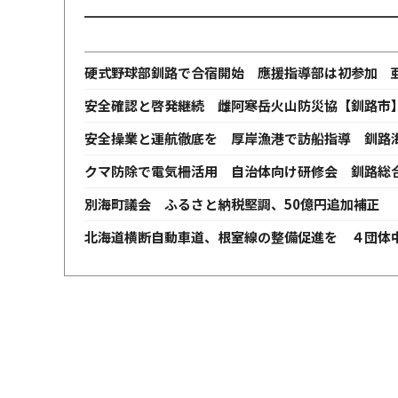
硬式野球部釧路で合宿開始 應援指導部は初参加 
安全確認と啓発継続 雌阿寒岳火山防災協【釧路市
安全操業と運航徹底を 厚岸漁港で訪船指導 釧路
クマ防除で電気柵活用 自治体向け研修会 釧路総
別海町議会 ふるさと納税堅調、50億円追加補正 
北海道横断自動車道、根室線の整備促進を ４団体