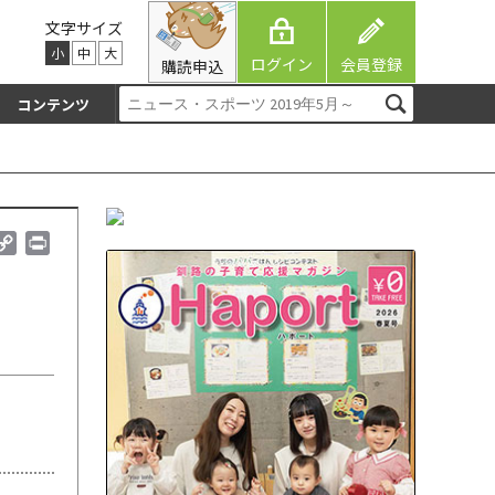
文字サイズ
小
中
大
ログイン
会員登録
購読申込
コンテンツ
C
P
o
r
p
i
y
n
L
t
i
n
k