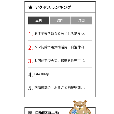
アクセスランキング
本日
週間
月間
あす午後７時３０分くしろ港まつ...
クマ防除で電気柵活用 自治体向...
共同住宅で火災、搬送男性死亡【...
Life 8/6号
別海町議会 ふるさと納税堅調、...
日別記事一覧