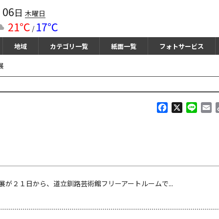
06
月
日
木曜日
21℃
17℃
/
地域
カテゴリ一覧
紙面一覧
フォトサービス
展
F
X
L
E
a
i
m
c
n
a
e
e
i
b
l
o
o
k
２１日から、道立釧路芸術館フリーアートルームで...