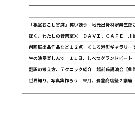
「根室おこし寄席」笑い誘う 地元出身林家楽三郎
ぼく、わたしの音楽室⑥ ＤＡＶＩ．ＣＡＦＥ 川
創画展出品作品など１２点 くしろ港町ギャラリー
生の演奏楽しんで １１日、しべつグランドビート
翻訳の考え方、テクニック紹介 越前氏講演会【釧
世界知り、写真集作ろう 来月、長倉商店塾２講座