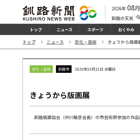
08
2026年
釧路の天気
トップ
ニュース
スポーツ
おくやみ
トップ
ニュース
文化・芸術
きょうから版画
文化・芸術
釧路市
2020年10月21日 水曜日
きょうから版画展
釧路版画協会（中川敏彦会長）の市芸術祭参加の作品展が