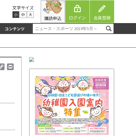
文字サイズ
小
中
大
ログイン
会員登録
購読申込
コンテンツ
C
P
o
r
p
i
y
n
L
t
i
n
k