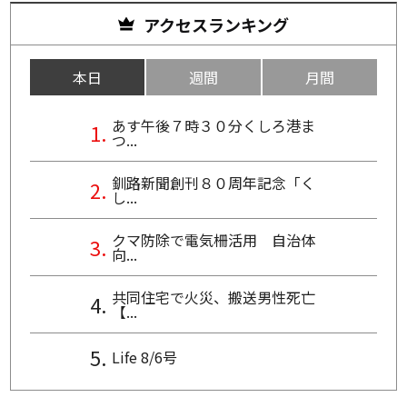
アクセスランキング
本日
週間
月間
あす午後７時３０分くしろ港ま
つ...
釧路新聞創刊８０周年記念「く
し...
クマ防除で電気柵活用 自治体
向...
共同住宅で火災、搬送男性死亡
【...
Life 8/6号