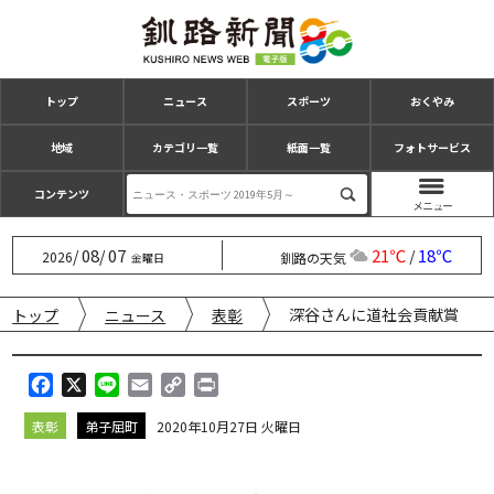
トップ
ニュース
スポーツ
おくやみ
地域
カテゴリ一覧
紙面一覧
フォトサービス
コンテンツ
08
07
21℃
18℃
/
/
/
2026
釧路の天気
金曜日
深谷さんに道社会貢献賞
トップ
ニュース
表彰
F
X
L
E
C
P
a
i
m
o
r
表彰
弟子屈町
2020年10月27日 火曜日
c
n
a
p
i
e
e
i
y
n
b
l
L
t