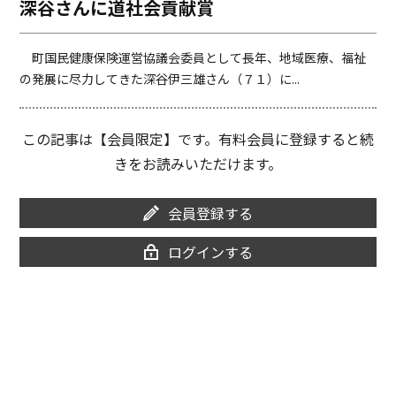
深谷さんに道社会貢献賞
o
i
o
n
k
k
町国民健康保険運営協議会委員として長年、地域医療、福祉
の発展に尽力してきた深谷伊三雄さん（７１）に...
この記事は【会員限定】です。有料会員に登録すると続
きをお読みいただけます。
会員登録する
ログインする