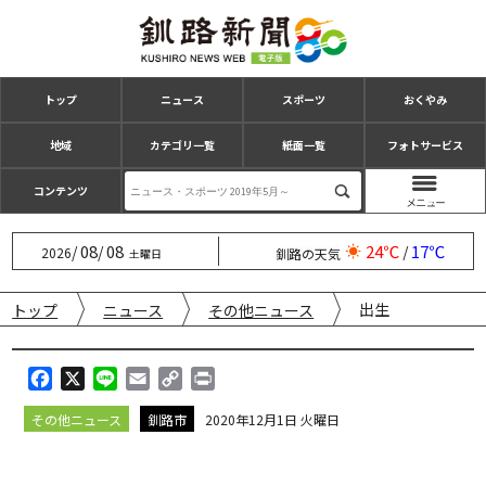
トップ
ニュース
スポーツ
おくやみ
地域
カテゴリ一覧
紙面一覧
フォトサービス
コンテンツ
08
08
24℃
17℃
/
/
/
2026
釧路の天気
土曜日
出生
トップ
ニュース
その他ニュース
F
X
L
E
C
P
a
i
m
o
r
その他ニュース
釧路市
2020年12月1日 火曜日
c
n
a
p
i
e
e
i
y
n
b
l
L
t