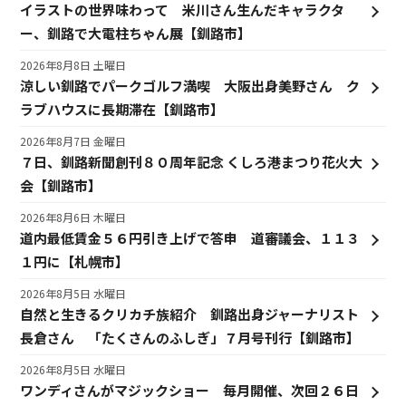
イラストの世界味わって 米川さん生んだキャラクタ
ー、釧路で大電柱ちゃん展【釧路市】
2026年8月8日 土曜日
涼しい釧路でパークゴルフ満喫 大阪出身美野さん ク
ラブハウスに長期滞在【釧路市】
2026年8月7日 金曜日
７日、釧路新聞創刊８０周年記念 くしろ港まつり花火大
会【釧路市】
2026年8月6日 木曜日
道内最低賃金５６円引き上げで答申 道審議会、１１３
１円に【札幌市】
2026年8月5日 水曜日
自然と生きるクリカチ族紹介 釧路出身ジャーナリスト
長倉さん 「たくさんのふしぎ」７月号刊行【釧路市】
2026年8月5日 水曜日
ワンディさんがマジックショー 毎月開催、次回２６日