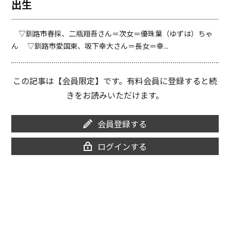
出生
o
i
o
n
k
k
▽釧路市春採、二瓶翔吾さん＝次女＝優珠葉（ゆずは）ちゃ
ん ▽釧路市愛国東、坂下幸大さん＝長女＝幸...
この記事は【会員限定】です。有料会員に登録すると続
きをお読みいただけます。
会員登録する
ログインする