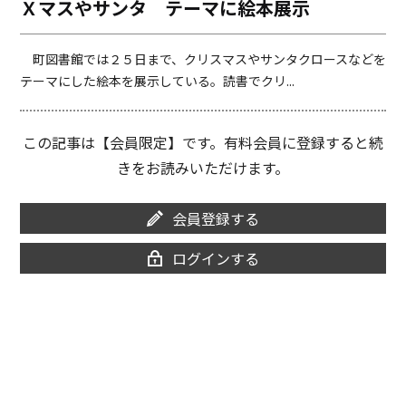
Ｘマスやサンタ テーマに絵本展示
o
i
o
n
k
k
町図書館では２５日まで、クリスマスやサンタクロースなどを
テーマにした絵本を展示している。読書でクリ...
この記事は【会員限定】です。有料会員に登録すると続
きをお読みいただけます。
会員登録する
ログインする