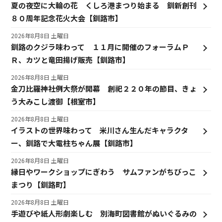
夏の夜空に大輪の花 くしろ港まつり始まる 釧新創刊
８０周年記念花火大会【釧路市】
2026年8月8日 土曜日
釧路のクジラ味わって １１月に開催のフォーラムＰ
Ｒ、カツと竜田揚げ販売【釧路市】
2026年8月8日 土曜日
金刀比羅神社例大祭が開幕 創祀２２０年の節目、きょ
う大みこし渡御【根室市】
2026年8月8日 土曜日
イラストの世界味わって 米川さん生んだキャラクタ
ー、釧路で大電柱ちゃん展【釧路市】
2026年8月8日 土曜日
縁日やワークショップにぎわう サムファンがちびっこ
まつり【釧路町】
2026年8月8日 土曜日
手遊びや紙人形劇楽しむ 別海町図書館がぬいぐるみの