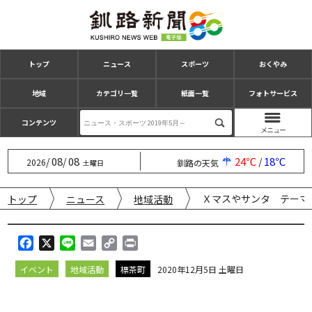
トップ
ニュース
スポーツ
おくやみ
地域
カテゴリ一覧
紙面一覧
フォトサービス
コンテンツ
08
08
24℃
18℃
/
/
/
2026
釧路の天気
土曜日
Ｘマスやサンタ テーマ
トップ
ニュース
地域活動
F
X
L
E
C
P
a
i
m
o
r
イベント
地域活動
標茶町
2020年12月5日 土曜日
c
n
a
p
i
e
e
i
y
n
b
l
L
t