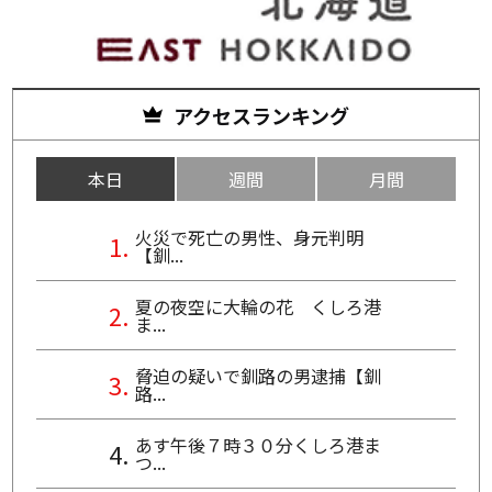
アクセスランキング
本日
週間
月間
火災で死亡の男性、身元判明
【釧...
夏の夜空に大輪の花 くしろ港
ま...
脅迫の疑いで釧路の男逮捕【釧
路...
あす午後７時３０分くしろ港ま
つ...