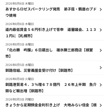
2026年8月6日 木曜日
あすからロゼスパークリング発売 弟子屈・鶴居のブド
ウ使用
2026年8月6日 木曜日
道内最低賃金５６円引き上げで答申 道審議会、１１３
１円に【札幌市】
2026年8月5日 水曜日
「北の勝 吟醸」６日蔵出し 碓氷勝三郎商店【根室
市】
2026年8月5日 水曜日
釧路信組、災害義援金受け付け【釧路市】
2026年8月4日 火曜日
釧路港貿易４．３％増６７８億円 ２６年上半期 魚介
類など輸出増【釧路市】
2026年8月3日 月曜日
きょうから定期預金金利引き上げ 大地みらい信金【根