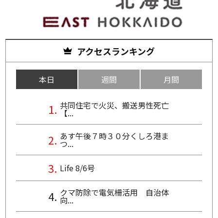
アクセスランキング
本日
週間
月間
共同住宅で火災、搬送男性死亡
【...
あす午後７時３０分くしろ港ま
つ...
Life 8/6号
クマ防除で電気柵活用 自治体
向...