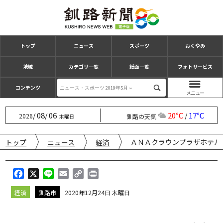
トップ
ニュース
スポーツ
おくやみ
地域
カテゴリ一覧
紙面一覧
フォトサービス
コンテンツ
08
06
20℃
17℃
/
/
/
2026
釧路の天気
木曜日
ＡＮＡクラウンプラザホテル
トップ
ニュース
経済
F
X
L
E
C
P
a
i
m
o
r
経済
釧路市
2020年12月24日 木曜日
c
n
a
p
i
e
e
i
y
n
b
l
L
t