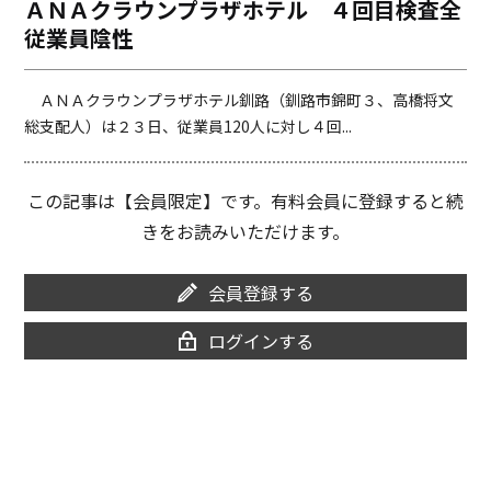
ＡＮＡクラウンプラザホテル ４回目検査全
o
i
従業員陰性
o
n
k
k
ＡＮＡクラウンプラザホテル釧路（釧路市錦町３、高橋将文
総支配人）は２３日、従業員120人に対し４回...
この記事は【会員限定】です。有料会員に登録すると続
きをお読みいただけます。
会員登録する
ログインする