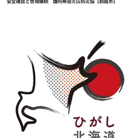
安全確認と啓発継続 雌阿寒岳火山防災協【釧路市】