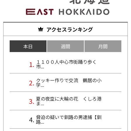
アクセスランキング
本日
週間
月間
１１００人中心市街踊り歩く
市...
クッキー作りで交流 鶴居の小
学...
夏の夜空に大輪の花 くしろ港
ま...
脅迫の疑いで釧路の男逮捕【釧
路...