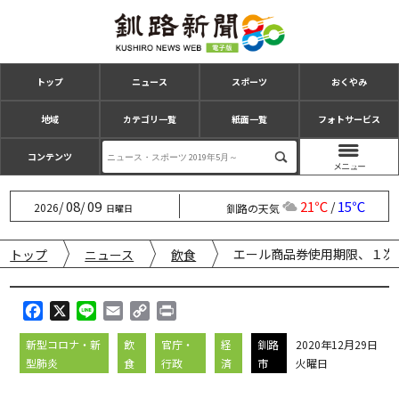
トップ
ニュース
スポーツ
おくやみ
地域
カテゴリ一覧
紙面一覧
フォトサービス
コンテンツ
08
09
21℃
15℃
/
/
/
2026
釧路の天気
日曜日
エール商品券使用期限、１次
トップ
ニュース
飲食
F
X
L
E
C
P
a
i
m
o
r
新型コロナ・新
飲
官庁・
経
釧路
2020年12月29日
c
n
a
p
i
型肺炎
食
行政
済
市
火曜日
e
e
i
y
n
b
l
L
t