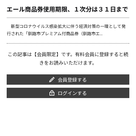
o
i
エール商品券使用期限、１次分は３１日まで
o
n
k
k
新型コロナウイルス感染拡大に伴う経済対策の一環として発
行された「釧路市プレミアム付商品券（釧路市エ...
この記事は【会員限定】です。有料会員に登録すると続
きをお読みいただけます。
会員登録する
ログインする