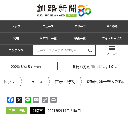
トップ
ニュース
スポーツ
おくやみ
地域
カテゴリ一覧
紙面一覧
フォトサービス
コンテンツ
08
07
21℃
18℃
/
/
/
2026
釧路の天気
金曜日
鶴居村唯一転入超過、
トップ
ニュース
官庁・行政
F
X
L
E
C
P
a
i
m
o
r
官庁・行政
釧路市
2021年2月8日 月曜日
c
n
a
p
i
e
e
i
y
n
b
l
L
t