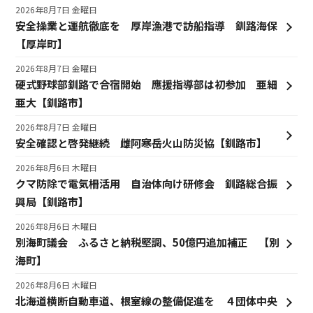
2026年8月7日 金曜日
安全操業と運航徹底を 厚岸漁港で訪船指導 釧路海保
【厚岸町】
2026年8月7日 金曜日
硬式野球部釧路で合宿開始 應援指導部は初参加 亜細
亜大【釧路市】
2026年8月7日 金曜日
安全確認と啓発継続 雌阿寒岳火山防災協【釧路市】
2026年8月6日 木曜日
クマ防除で電気柵活用 自治体向け研修会 釧路総合振
興局【釧路市】
2026年8月6日 木曜日
別海町議会 ふるさと納税堅調、50億円追加補正 【別
海町】
2026年8月6日 木曜日
北海道横断自動車道、根室線の整備促進を ４団体中央