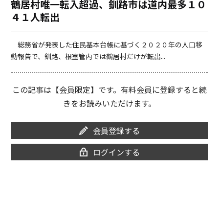
鶴居村唯一転入超過、釧路市は道内最多１０
o
i
４１人転出
o
n
k
k
総務省が発表した住民基本台帳に基づく２０２０年の人口移
動報告で、釧路、根室管内では鶴居村だけが転出...
この記事は【会員限定】です。有料会員に登録すると続
きをお読みいただけます。
会員登録する
ログインする