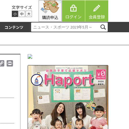
文字サイズ
小
中
大
ログイン
会員登録
購読申込
コンテンツ
C
P
o
r
p
i
y
n
L
t
i
n
k