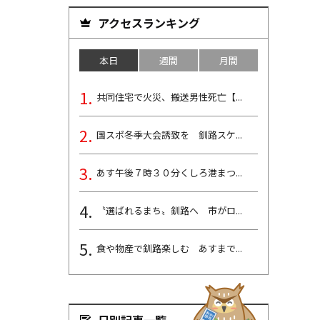
アクセスランキング
本日
週間
月間
共同住宅で火災、搬送男性死亡【...
国スポ冬季大会誘致を 釧路スケ...
あす午後７時３０分くしろ港まつ...
〝選ばれるまち〟釧路へ 市がロ...
食や物産で釧路楽しむ あすまで...
日別記事一覧