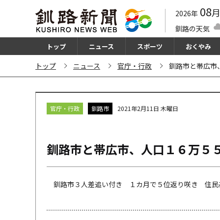
08
2026年
釧路の天気
トップ
ニュース
スポーツ
おくやみ
トップ
ニュース
官庁・行政
釧路市と帯広市
官庁・行政
釧路市
2021年2月11日 木曜日
釧路市と帯広市、人口１６万５
釧路市３人差追い付き １カ月で５位返り咲き 住民基