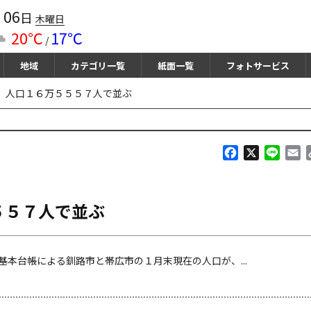
06
月
日
木曜日
20℃
17℃
/
地域
カテゴリ一覧
紙面一覧
フォトサービス
、人口１６万５５５７人で並ぶ
F
X
L
E
a
i
m
c
n
a
e
e
i
５５７人で並ぶ
b
l
o
o
k
本台帳による釧路市と帯広市の１月末現在の人口が、...