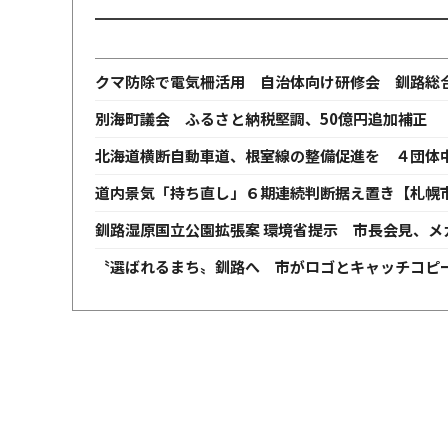
クマ防除で電気柵活用 自治体向け研修会 釧路総
別海町議会 ふるさと納税堅調、50億円追加補正 
北海道横断自動車道、根室線の整備促進を ４団体
道内景気「持ち直し」６期連続判断据え置き【札幌
釧路湿原国立公園拡張案 環境省提示 市長会見、メ
〝選ばれるまち〟釧路へ 市がロゴとキャッチコピ