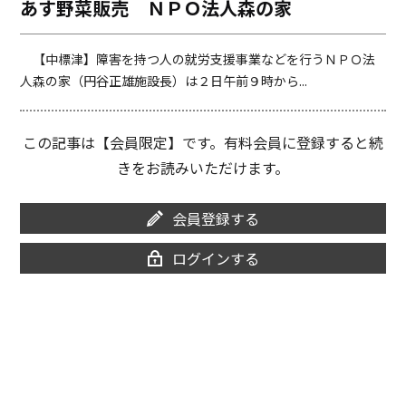
あす野菜販売 ＮＰＯ法人森の家
o
i
o
n
k
k
【中標津】障害を持つ人の就労支援事業などを行うＮＰＯ法
人森の家（円谷正雄施設長）は２日午前９時から...
この記事は【会員限定】です。有料会員に登録すると続
きをお読みいただけます。
会員登録する
ログインする