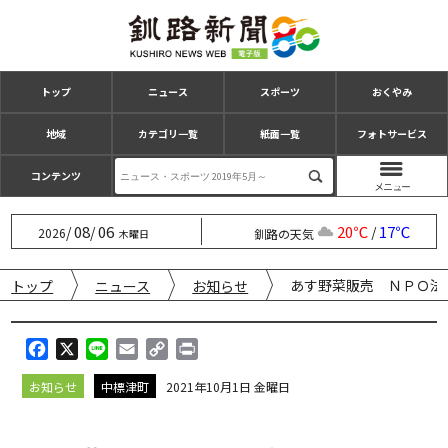
トップ
ニュース
スポーツ
おくやみ
地域
カテゴリ一覧
紙面一覧
フォトサービス
コンテンツ
08
06
20℃
17℃
/
/
/
2026
釧路の天気
木曜日
あす野菜販売 ＮＰＯ法
トップ
ニュース
お知らせ
F
X
L
E
C
P
a
i
m
o
r
お知らせ
中標津町
2021年10月1日 金曜日
c
n
a
p
i
e
e
i
y
n
b
l
L
t