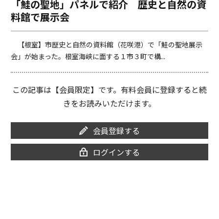
「鮭の聖地」パネルで紹介 歴史と自然の資
o
i
料館で展示会
o
n
k
k
【根室】市歴史と自然の資料館（花咲港）で「鮭の聖地展示
会」が始まった。根室海峡に面する１市３町で構...
この記事は【会員限定】です。有料会員に登録すると続
きをお読みいただけます。
会員登録する
ログインする