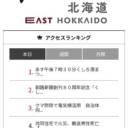
アクセスランキング
本日
週間
月間
あす午後７時３０分くしろ港ま
つ...
釧路新聞創刊８０周年記念「く
し...
クマ防除で電気柵活用 自治体
向...
共同住宅で火災、搬送男性死亡
【...