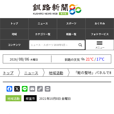
トップ
ニュース
スポーツ
おくやみ
地域
カテゴリ一覧
紙面一覧
フォトサービス
コンテンツ
08
06
21℃
17℃
/
/
/
2026
釧路の天気
木曜日
「鮭の聖地」パネルで紹
トップ
ニュース
地域活動
F
X
L
E
C
P
a
i
m
o
r
地域活動
根室市
2021年10月8日 金曜日
c
n
a
p
i
e
e
i
y
n
b
l
L
t