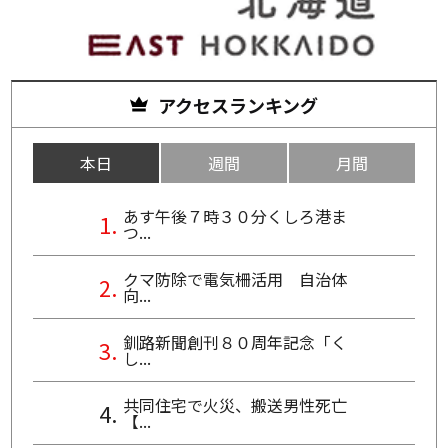
アクセスランキング
本日
週間
月間
あす午後７時３０分くしろ港ま
つ...
クマ防除で電気柵活用 自治体
向...
釧路新聞創刊８０周年記念「く
し...
共同住宅で火災、搬送男性死亡
【...