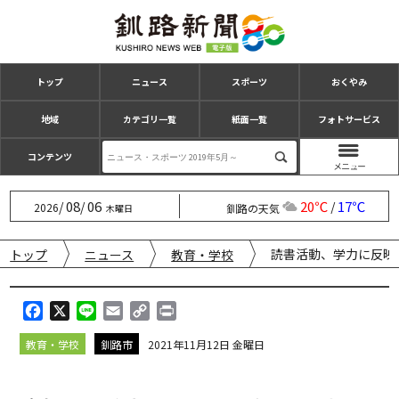
トップ
ニュース
スポーツ
おくやみ
地域
カテゴリ一覧
紙面一覧
フォトサービス
コンテンツ
08
06
20℃
17℃
/
/
/
2026
釧路の天気
木曜日
読書活動、学力に反映
トップ
ニュース
教育・学校
F
X
L
E
C
P
a
i
m
o
r
教育・学校
釧路市
2021年11月12日 金曜日
c
n
a
p
i
e
e
i
y
n
b
l
L
t