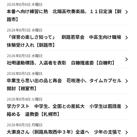
2026年8月6日 木曜日
本番へ向け練習に熱 北陽高吹奏楽局、１１日定演【釧
路市】
2026年8月5日 水曜日
「保育の楽しさ知って」 釧路若草会 中高生向け職場
体験受け入れ【釧路市】
2026年8月5日 水曜日
社明運動標語、入選者を表彰 白糠推進委【白糠町】
2026年8月5日 水曜日
卒業生ら思い出の品と再会 花咲港小、タイムカプセル
開封【根室市】
2026年8月4日 火曜日
学力テスト 中学生、全国との差拡大 小学生は国語差
縮める 道教委【札幌市】
2026年8月3日 月曜日
大瀬良さん（釧路鳥取西中３年）全道へ 少年の主張で