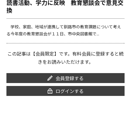
読書活動、学力に反映 教育懇談会で意見交
o
i
換
o
n
k
k
学校、家庭、地域が連携して釧路市の教育課題について考え
る今年度の教育懇談会が１１日、市中央図書館で...
この記事は【会員限定】です。有料会員に登録すると続
きをお読みいただけます。
会員登録する
ログインする