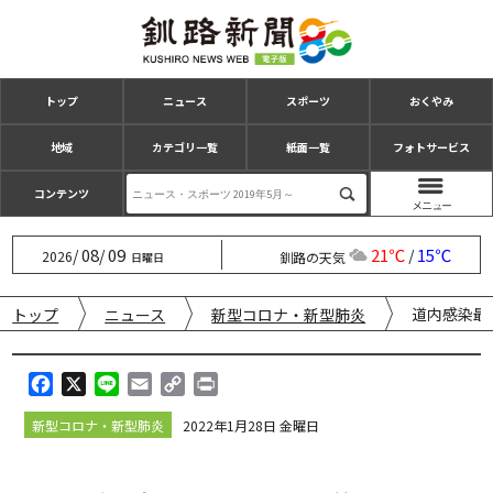
トップ
ニュース
スポーツ
おくやみ
地域
カテゴリ一覧
紙面一覧
フォトサービス
コンテンツ
08
09
21℃
15℃
/
/
/
2026
釧路の天気
日曜日
道内感染最
トップ
ニュース
新型コロナ・新型肺炎
F
X
L
E
C
P
a
i
m
o
r
新型コロナ・新型肺炎
2022年1月28日 金曜日
c
n
a
p
i
e
e
i
y
n
b
l
L
t