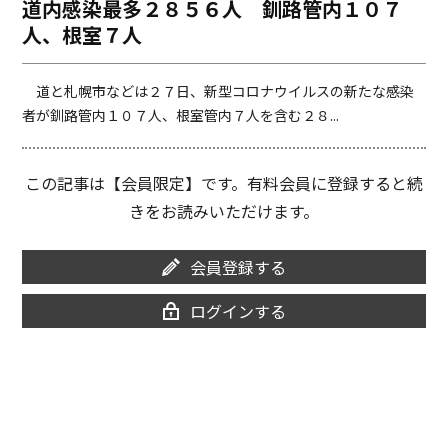
道内感染最多２８５６人 釧路管内１０７
o
i
人、根室７人
o
n
k
k
道と札幌市などは２７日、新型コロナウイルスの新たな感染
者が釧路管内１０７人、根室管内７人を含む２８...
この記事は【会員限定】です。有料会員に登録すると続
きをお読みいただけます。
会員登録する
ログインする