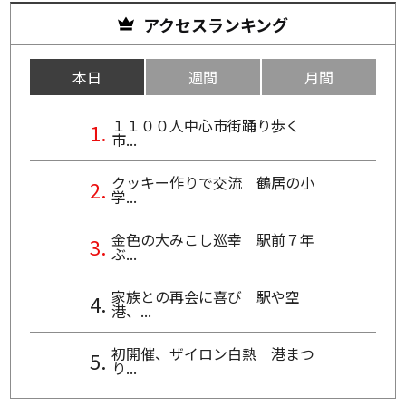
アクセスランキング
本日
週間
月間
１１００人中心市街踊り歩く
市...
クッキー作りで交流 鶴居の小
学...
金色の大みこし巡幸 駅前７年
ぶ...
家族との再会に喜び 駅や空
港、...
初開催、ザイロン白熱 港まつ
り...