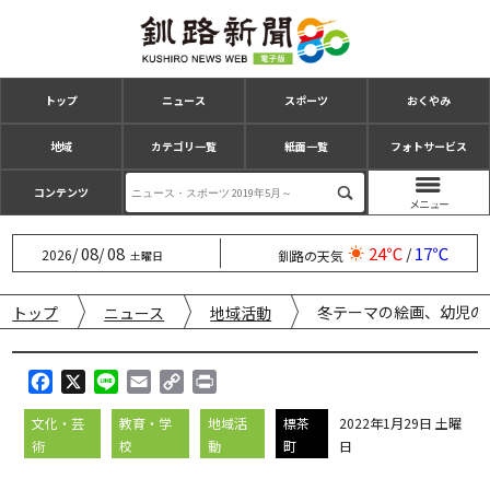
トップ
ニュース
スポーツ
おくやみ
地域
カテゴリ一覧
紙面一覧
フォトサービス
コンテンツ
08
08
24℃
17℃
/
/
/
2026
釧路の天気
土曜日
冬テーマの絵画、幼児の
トップ
ニュース
地域活動
F
X
L
E
C
P
a
i
m
o
r
文化・芸
教育・学
地域活
標茶
2022年1月29日 土曜
c
n
a
p
i
術
校
動
町
日
e
e
i
y
n
b
l
L
t