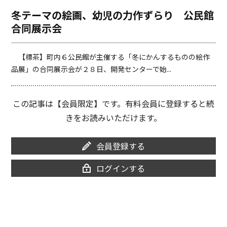
o
i
冬テーマの絵画、幼児の力作ずらり 公民館
o
n
合同展示会
k
k
【標茶】町内６公民館が主催する「冬にかんするものの絵作
品展」の合同展示会が２８日、開発センターで始...
この記事は【会員限定】です。有料会員に登録すると続
きをお読みいただけます。
会員登録する
ログインする