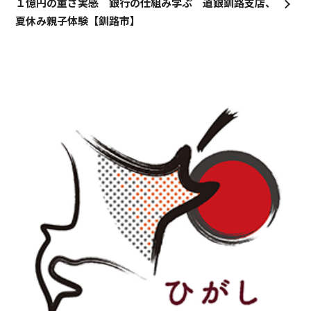
１億円の重さ実感 銀行の仕組み学ぶ 道銀釧路支店、
夏休み親子体験【釧路市】