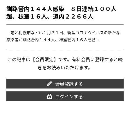
o
i
釧路管内１４４人感染 ８日連続１００人
o
n
超、根室１６人、道内２２６６人
k
k
道と札幌市などは１月３１日、新型コロナウイルスの新たな
感染者が釧路管内１４４人、根室管内１６人を含...
この記事は【会員限定】です。有料会員に登録すると続
きをお読みいただけます。
会員登録する
ログインする