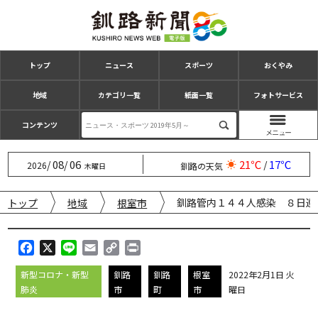
トップ
ニュース
スポーツ
おくやみ
地域
カテゴリ一覧
紙面一覧
フォトサービス
コンテンツ
08
06
21℃
17℃
/
/
/
2026
釧路の天気
木曜日
釧路管内１４４人感染 ８日連
トップ
地域
根室市
F
X
L
E
C
P
a
i
m
o
r
新型コロナ・新型
釧路
釧路
根室
2022年2月1日 火
c
n
a
p
i
肺炎
市
町
市
曜日
e
e
i
y
n
b
l
L
t