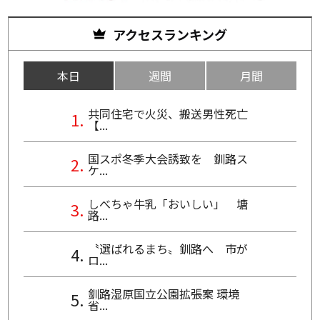
アクセスランキング
本日
週間
月間
共同住宅で火災、搬送男性死亡
【...
国スポ冬季大会誘致を 釧路ス
ケ...
しべちゃ牛乳「おいしい」 塘
路...
〝選ばれるまち〟釧路へ 市が
ロ...
釧路湿原国立公園拡張案 環境
省...