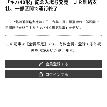
「キハ40形」記念入場券発売 ＪＲ釧路支
o
i
社、一部区間で運行終了
o
n
k
k
ＪＲ北海道釧路支社は１日、今年３月に根室線の一部区間で
定期運行を終了する「キハ４０形気動車」をデザ...
この記事は【会員限定】です。有料会員に登録すると続
きをお読みいただけます。
会員登録する
ログインする