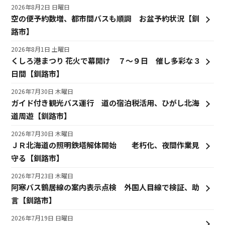
2026年8月2日 日曜日
空の便予約数増、都市間バスも順調 お盆予約状況【釧
路市】
2026年8月1日 土曜日
くしろ港まつり 花火で幕開け ７～９日 催し多彩な３
日間【釧路市】
2026年7月30日 木曜日
ガイド付き観光バス運行 道の宿泊税活用、ひがし北海
道周遊【釧路市】
2026年7月30日 木曜日
ＪＲ北海道の照明鉄塔解体開始 老朽化、夜間作業見
守る【釧路市】
2026年7月23日 木曜日
阿寒バス鶴居線の案内表示点検 外国人目線で検証、助
言【釧路市】
2026年7月19日 日曜日