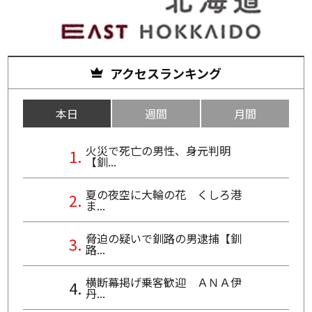
アクセスランキング
本日
週間
月間
火災で死亡の男性、身元判明
【釧...
夏の夜空に大輪の花 くしろ港
ま...
脅迫の疑いで釧路の男逮捕【釧
路...
横断幕掲げ乗客歓迎 ＡＮＡ伊
丹...