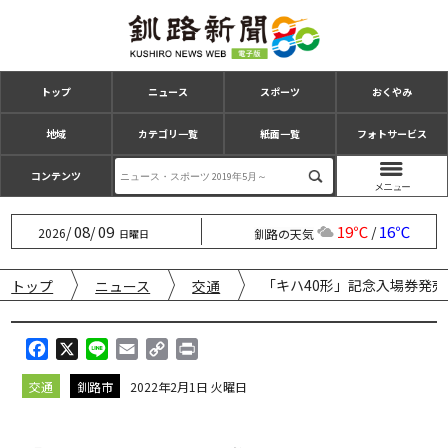
トップ
ニュース
スポーツ
おくやみ
地域
カテゴリ一覧
紙面一覧
フォトサービス
コンテンツ
08
09
19℃
16℃
/
/
/
2026
釧路の天気
日曜日
「キハ40形」記念入場券発
トップ
ニュース
交通
F
X
L
E
C
P
a
i
m
o
r
交通
釧路市
2022年2月1日 火曜日
c
n
a
p
i
e
e
i
y
n
b
l
L
t