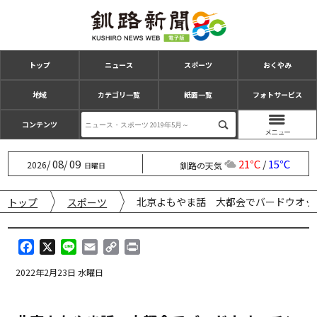
トップ
ニュース
スポーツ
おくやみ
地域
カテゴリ一覧
紙面一覧
フォトサービス
コンテンツ
08
09
21℃
15℃
/
/
/
2026
釧路の天気
日曜日
北京よもやま話 大都会でバードウオッ
トップ
スポーツ
F
X
L
E
C
P
a
i
m
o
r
2022年2月23日 水曜日
c
n
a
p
i
e
e
i
y
n
b
l
L
t