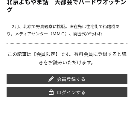
北京よもやま話 大都会でバードウオッチン
o
i
グ
o
n
k
k
２月、北京で野鳥観察に挑戦。滞在先は住宅街で街路樹あ
り。メディアセンター（ＭＭＣ）、開会式が行われ...
この記事は【会員限定】です。有料会員に登録すると続
きをお読みいただけます。
会員登録する
ログインする