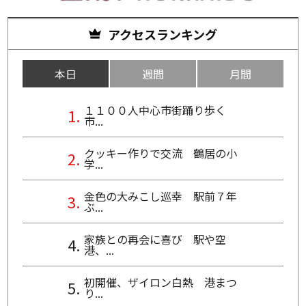
アクセスランキング
本日
週間
月間
１１００人中心市街踊り歩く
市...
クッキー作りで交流 鶴居の小
学...
金色の大みこし巡幸 駅前７年
ぶ...
家族との再会に喜び 駅や空
港、...
初開催、ザイロン白熱 港まつ
り...