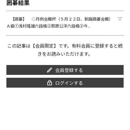
囲碁結果
o
i
o
n
k
k
【囲碁】 ◇月例会館杯（５月２２日、釧路囲碁会館） ▽
Ａ級①浅村隆雄六段格②箭原公洋六段格③今...
この記事は【会員限定】です。有料会員に登録すると続
きをお読みいただけます。
会員登録する
ログインする