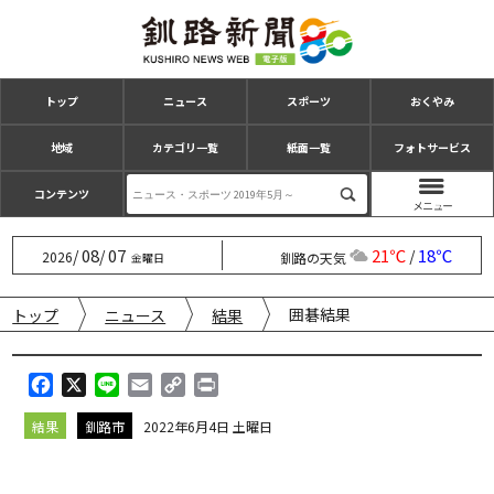
トップ
ニュース
スポーツ
おくやみ
地域
カテゴリ一覧
紙面一覧
フォトサービス
コンテンツ
08
07
21℃
18℃
/
/
/
2026
釧路の天気
金曜日
囲碁結果
トップ
ニュース
結果
F
X
L
E
C
P
a
i
m
o
r
結果
釧路市
2022年6月4日 土曜日
c
n
a
p
i
e
e
i
y
n
b
l
L
t