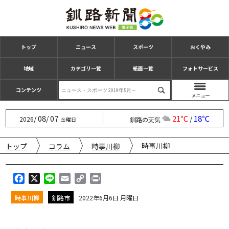
トップ
ニュース
スポーツ
おくやみ
地域
カテゴリ一覧
紙面一覧
フォトサービス
コンテンツ
08
07
21℃
18℃
/
/
/
2026
釧路の天気
金曜日
時事川柳
トップ
コラム
時事川柳
F
X
L
E
C
P
a
i
m
o
r
時事川柳
釧路市
2022年6月6日 月曜日
c
n
a
p
i
e
e
i
y
n
b
l
L
t