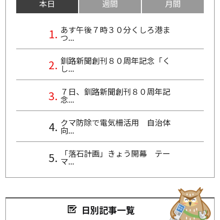
本日
週間
月間
あす午後７時３０分くしろ港ま
つ...
釧路新聞創刊８０周年記念「く
し...
７日、釧路新聞創刊８０周年記
念...
クマ防除で電気柵活用 自治体
向...
「落石計画」きょう開幕 テー
マ...
日別記事一覧