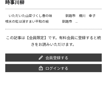
時事川柳
o
i
o
n
k
k
いただいた山菜づくし春の味 釧路市 橋川 幸子
噴水の虹は消すまい平和の絵 釧路市 ...
この記事は【会員限定】です。有料会員に登録すると続
きをお読みいただけます。
会員登録する
ログインする