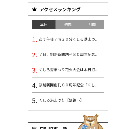
アクセスランキング
本日
週間
月間
あす午後７時３０分くしろ港まつ...
７日、釧路新聞創刊８０周年記念...
くしろ港まつり花火大会は本日打...
釧路新聞創刊８０周年記念「くし...
くしろ港まつり【釧路市】
日別記事一覧