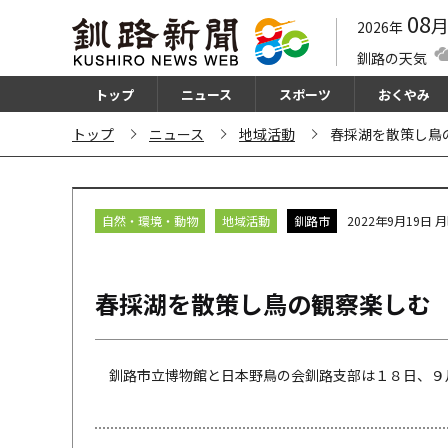
08
2026年
釧路の天気
トップ
ニュース
スポーツ
おくやみ
トップ
ニュース
地域活動
春採湖を散策し鳥
自然・環境・動物
地域活動
釧路市
2022年9月19日 
春採湖を散策し鳥の観察楽しむ
釧路市立博物館と日本野鳥の会釧路支部は１８日、９月