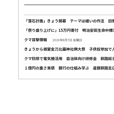
「落石計画」きょう開幕 テーマは繕いの作法 旧
「祭り盛り上げに」15万円寄付 明治安田生命中標
クマ目撃情報
2026年8月7日 金曜日
きょうから根室金刀比羅神社例大祭 子供奴参加で
クマ防除で電気柵活用 自治体向け研修会 釧路総
１億円の重さ実感 銀行の仕組み学ぶ 道銀釧路支