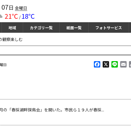
07
月
日
金曜日
21℃
18℃
/
地域
カテゴリ一覧
紙面一覧
フォトサービス
の観察楽しむ
F
X
L
E
月曜日
a
i
m
c
n
a
e
e
i
b
l
o
o
k
の「春採湖畔探鳥会」を開いた。市民ら１９人が春採...