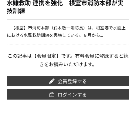
水難救助 連携を強化 根室市消防本部が実
o
i
技訓練
o
n
k
k
【根室】市消防本部（鈴木敏一消防長）は、根室港で水面上
における水難救助訓練を実施している。８月から...
この記事は【会員限定】です。有料会員に登録すると続
きをお読みいただけます。
会員登録する
ログインする