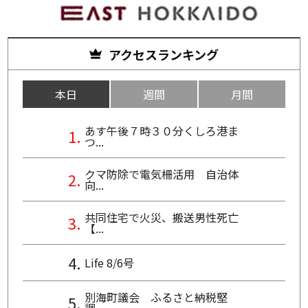
アクセスランキング
本日
週間
月間
あす午後７時３０分くしろ港ま
つ...
クマ防除で電気柵活用 自治体
向...
共同住宅で火災、搬送男性死亡
【...
Life 8/6号
別海町議会 ふるさと納税堅
調、...