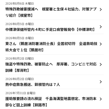
2026年8月6日 木曜日
特殊詐欺被害撲滅へ 根室署と生保４社協力、対策アプ
リ紹介【根室市】
2026年8月5日 水曜日
中標津保健所管内４町に手足口病警報発令【中標津町】
2026年8月5日 水曜日
東さん （鶴居消防署消防士長）全国初切符 全道救助技
術大会で１位【鶴居村】
2026年8月2日 日曜日
強盗や特殊詐欺、被害防止へ 厚岸署、コンビニで対応
訓練【厚岸町】
2026年8月2日 日曜日
熱中症救急搬送、釧根管内は７人
2026年7月31日 金曜日
援助隊要請の流れ検証 千島海溝型地震想定、市消防本
部など図上訓練【釧路市】