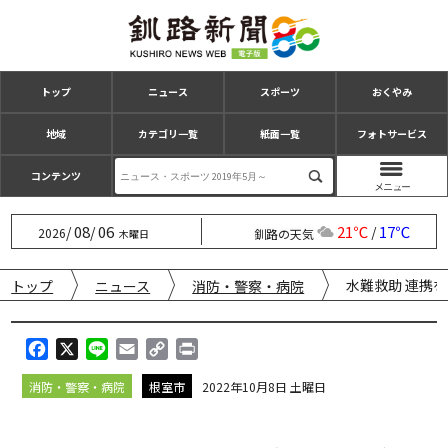
トップ
ニュース
スポーツ
おくやみ
地域
カテゴリ一覧
紙面一覧
フォトサービス
コンテンツ
08
06
21℃
17℃
/
/
/
2026
釧路の天気
木曜日
水難救助 連携
トップ
ニュース
消防・警察・病院
F
X
L
E
C
P
a
i
m
o
r
消防・警察・病院
根室市
2022年10月8日 土曜日
c
n
a
p
i
e
e
i
y
n
b
l
L
t