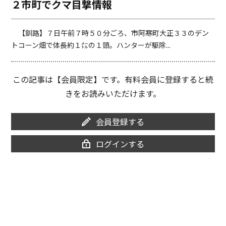
２市町でクマ目撃情報
o
i
o
n
k
k
【釧路】７日午前７時５０分ごろ、市阿寒町大正３３のデン
トコーン畑で体長約１㍍の１頭。ハンターが駆除...
この記事は【会員限定】です。有料会員に登録すると続
きをお読みいただけます。
会員登録する
ログインする