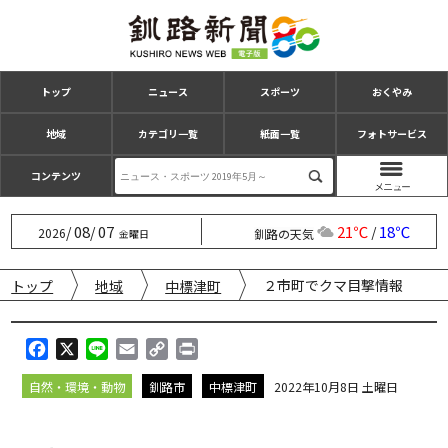
トップ
ニュース
スポーツ
おくやみ
地域
カテゴリ一覧
紙面一覧
フォトサービス
コンテンツ
08
07
21℃
18℃
/
/
/
2026
釧路の天気
金曜日
２市町でクマ目撃情報
トップ
地域
中標津町
F
X
L
E
C
P
a
i
m
o
r
自然・環境・動物
釧路市
中標津町
2022年10月8日 土曜日
c
n
a
p
i
e
e
i
y
n
b
l
L
t