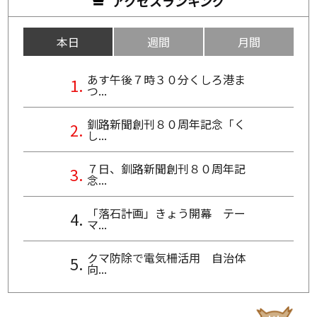
アクセスランキング
本日
週間
月間
あす午後７時３０分くしろ港ま
つ...
釧路新聞創刊８０周年記念「く
し...
７日、釧路新聞創刊８０周年記
念...
「落石計画」きょう開幕 テー
マ...
クマ防除で電気柵活用 自治体
向...