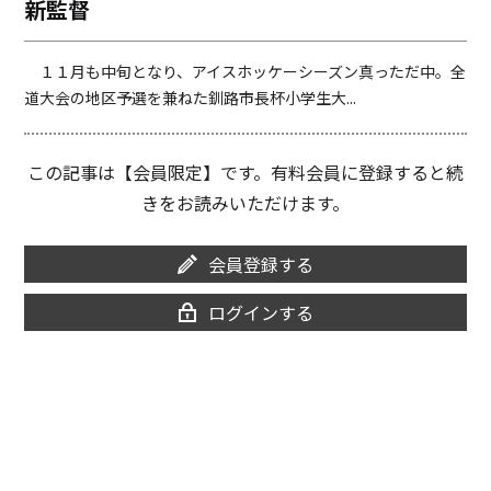
新監督
o
i
o
n
k
k
１１月も中旬となり、アイスホッケーシーズン真っただ中。全
道大会の地区予選を兼ねた釧路市長杯小学生大...
この記事は【会員限定】です。有料会員に登録すると続
きをお読みいただけます。
会員登録する
ログインする