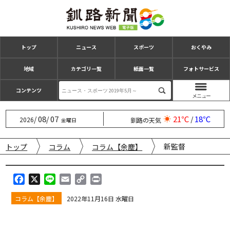
トップ
ニュース
スポーツ
おくやみ
地域
カテゴリ一覧
紙面一覧
フォトサービス
コンテンツ
08
07
21℃
18℃
/
/
/
2026
釧路の天気
金曜日
新監督
トップ
コラム
コラム【余塵】
F
X
L
E
C
P
a
i
m
o
r
コラム【余塵】
2022年11月16日 水曜日
c
n
a
p
i
e
e
i
y
n
b
l
L
t