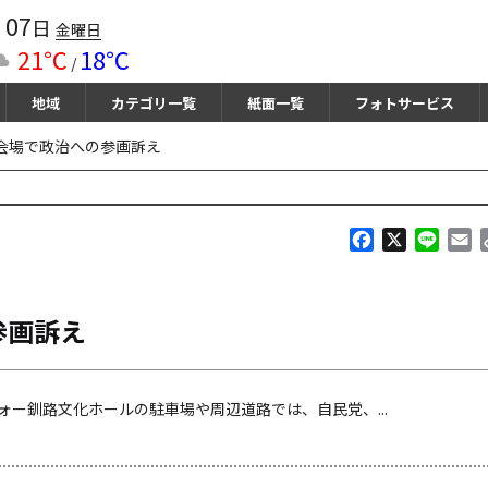
07
月
日
金曜日
21℃
18℃
/
地域
カテゴリ一覧
紙面一覧
フォトサービス
会場で政治への参画訴え
F
X
L
E
a
i
m
c
n
a
e
e
i
参画訴え
b
l
o
o
k
ー釧路文化ホールの駐車場や周辺道路では、自民党、...