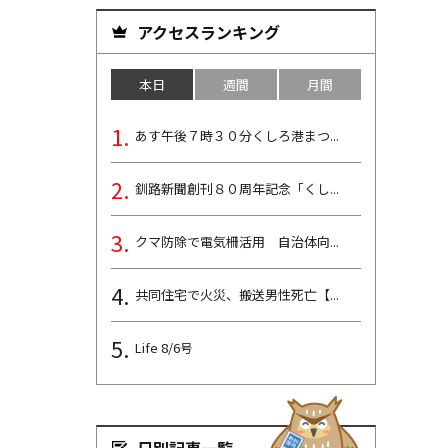
アクセスランキング
本日
週間
月間
あす午後７時３０分くしろ港まつ...
釧路新聞創刊８０周年記念「くし...
クマ防除で電気柵活用 自治体向...
共同住宅で火災、搬送男性死亡【...
Life 8/6号
日別記事一覧