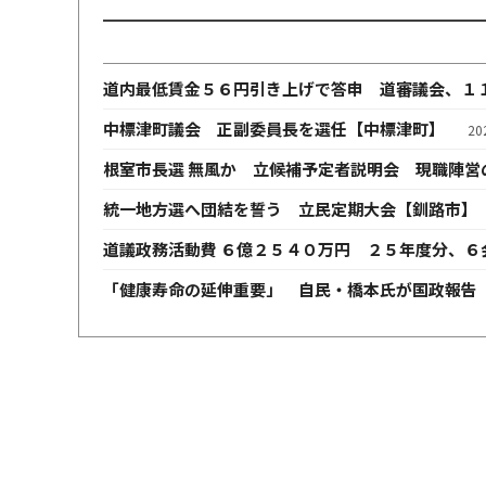
道内最低賃金５６円引き上げで答申 道審議会、１
中標津町議会 正副委員長を選任【中標津町】
2
根室市長選 無風か 立候補予定者説明会 現職陣営
統一地方選へ団結を誓う 立民定期大会【釧路市】
道議政務活動費 ６億２５４０万円 ２５年度分、６
「健康寿命の延伸重要」 自民・橋本氏が国政報告