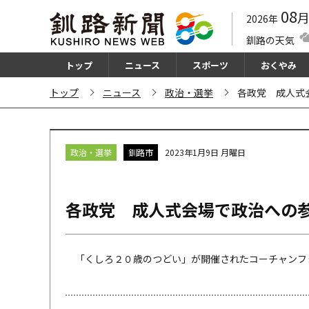
08
2026年
釧路の天気
トップ
ニュース
スポーツ
おくやみ
トップ
ニュース
政治・選挙
各政党 成人式
政治・選挙
釧路市
2023年1月9日 月曜日
各政党 成人式会場で政治への
「くしろ２０歳のつどい」が開催されたコーチャンフォ