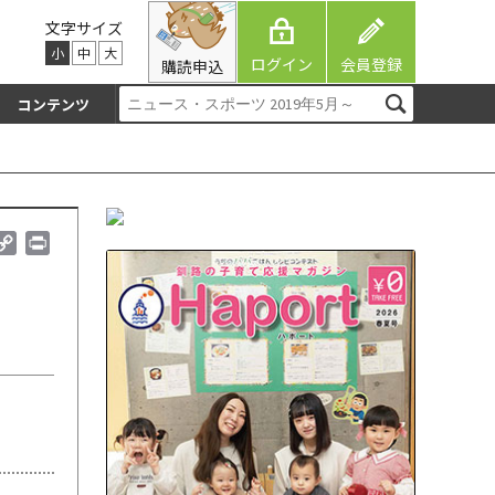
文字サイズ
小
中
大
ログイン
会員登録
購読申込
コンテンツ
C
P
o
r
p
i
y
n
L
t
i
n
k