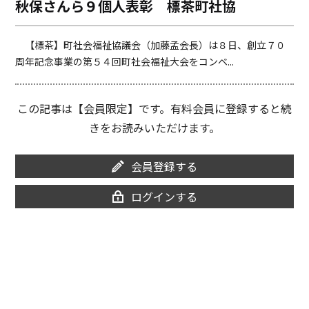
秋保さんら９個人表彰 標茶町社協
o
i
o
n
k
k
【標茶】町社会福祉協議会（加藤孟会長）は８日、創立７０
周年記念事業の第５４回町社会福祉大会をコンベ...
この記事は【会員限定】です。有料会員に登録すると続
きをお読みいただけます。
会員登録する
ログインする