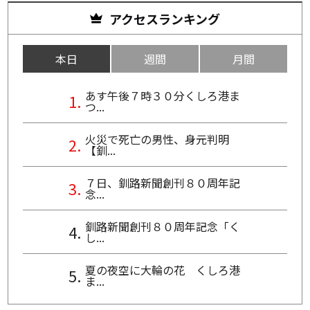
アクセスランキング
本日
週間
月間
あす午後７時３０分くしろ港ま
つ...
火災で死亡の男性、身元判明
【釧...
７日、釧路新聞創刊８０周年記
念...
釧路新聞創刊８０周年記念「く
し...
夏の夜空に大輪の花 くしろ港
ま...