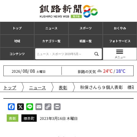
トップ
ニュース
スポーツ
おくやみ
地域
カテゴリ一覧
紙面一覧
フォトサービス
コンテンツ
08
08
24℃
18℃
/
/
/
2026
釧路の天気
土曜日
秋保さんら９個人表彰 標茶
トップ
ニュース
表彰
F
X
L
E
C
P
a
i
m
o
r
表彰
標茶町
2023年3月16日 木曜日
c
n
a
p
i
e
e
i
y
n
b
l
L
t