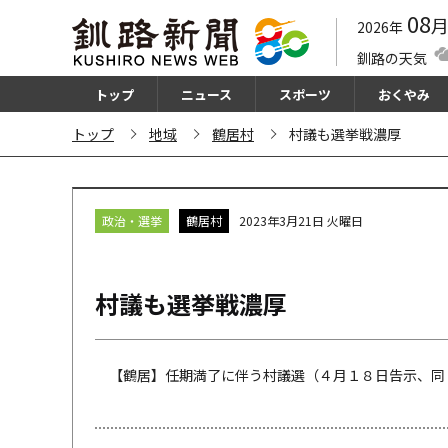
08
2026年
釧路の天気
トップ
ニュース
スポーツ
おくやみ
トップ
地域
鶴居村
村議も選挙戦濃厚
政治・選挙
鶴居村
2023年3月21日 火曜日
村議も選挙戦濃厚
【鶴居】任期満了に伴う村議選（４月１８日告示、同２