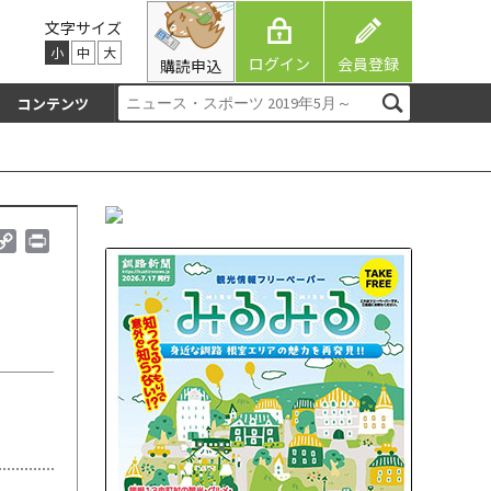
文字サイズ
小
中
大
ログイン
会員登録
購読申込
コンテンツ
C
P
o
r
p
i
y
n
L
t
i
n
k