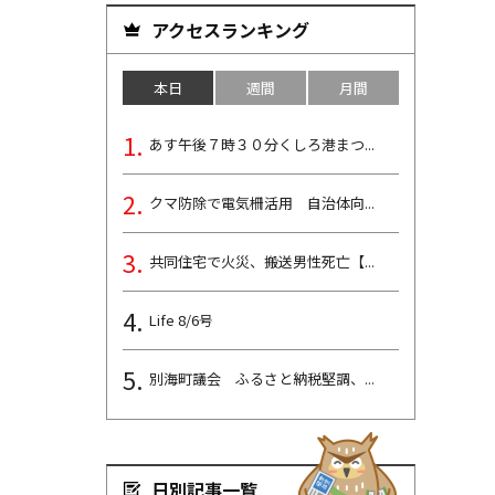
アクセスランキング
本日
週間
月間
あす午後７時３０分くしろ港まつ...
クマ防除で電気柵活用 自治体向...
共同住宅で火災、搬送男性死亡【...
Life 8/6号
別海町議会 ふるさと納税堅調、...
日別記事一覧