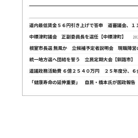
道内最低賃金５６円引き上げで答申 道審議会、１
中標津町議会 正副委員長を選任【中標津町】
2
根室市長選 無風か 立候補予定者説明会 現職陣営
統一地方選へ団結を誓う 立民定期大会【釧路市】
道議政務活動費 ６億２５４０万円 ２５年度分、６
「健康寿命の延伸重要」 自民・橋本氏が国政報告