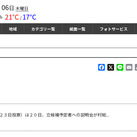
06
月
日
木曜日
21℃
17℃
/
地域
カテゴリ一覧
紙面一覧
フォトサービス
F
X
L
E
a
i
m
c
n
a
e
e
i
b
l
o
o
k
３日投票）は２０日、立候補予定者への説明会が村総...