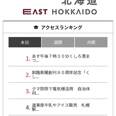
アクセスランキング
本日
週間
月間
あす午後７時３０分くしろ港ま
つ...
釧路新聞創刊８０周年記念「く
し...
クマ防除で電気柵活用 自治体
向...
道東産牛乳やアイス販売 札幌
駅...