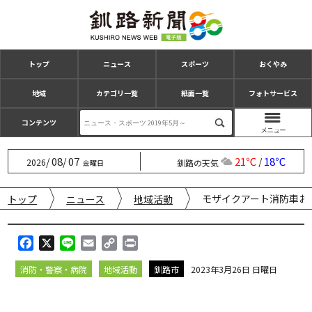
トップ
ニュース
スポーツ
おくやみ
地域
カテゴリ一覧
紙面一覧
フォトサービス
コンテンツ
08
07
21℃
18℃
/
/
/
2026
釧路の天気
金曜日
モザイクアート消防車お
トップ
ニュース
地域活動
F
X
L
E
C
P
a
i
m
o
r
消防・警察・病院
地域活動
釧路市
2023年3月26日 日曜日
c
n
a
p
i
e
e
i
y
n
b
l
L
t