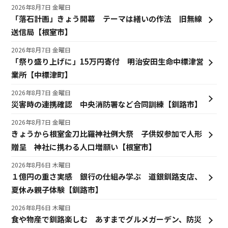
2026年8月7日 金曜日
「落石計画」きょう開幕 テーマは繕いの作法 旧無線
送信局【根室市】
2026年8月7日 金曜日
「祭り盛り上げに」15万円寄付 明治安田生命中標津営
業所【中標津町】
2026年8月7日 金曜日
災害時の連携確認 中央消防署など合同訓練【釧路市】
2026年8月7日 金曜日
きょうから根室金刀比羅神社例大祭 子供奴参加で人形
贈呈 神社に携わる人口増願い【根室市】
2026年8月6日 木曜日
１億円の重さ実感 銀行の仕組み学ぶ 道銀釧路支店、
夏休み親子体験【釧路市】
2026年8月6日 木曜日
食や物産で釧路楽しむ あすまでグルメガーデン、防災