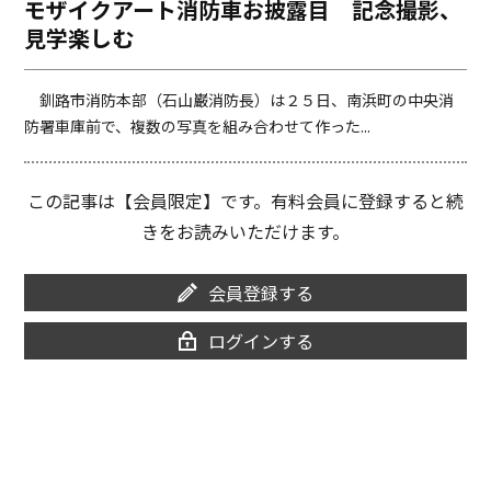
モザイクアート消防車お披露目 記念撮影、
o
i
見学楽しむ
o
n
k
k
釧路市消防本部（石山巌消防長）は２５日、南浜町の中央消
防署車庫前で、複数の写真を組み合わせて作った...
この記事は【会員限定】です。有料会員に登録すると続
きをお読みいただけます。
会員登録する
ログインする