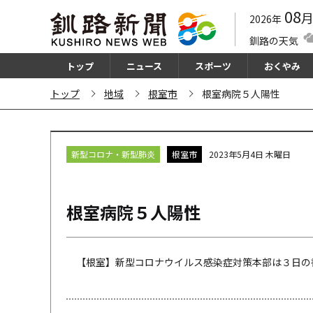
08
2026年
釧路の天気
トップ
ニュース
スポーツ
おくやみ
トップ
地域
根室市
根室病院５人陽性
新型コロナ・新型肺炎
根室市
2023年5月4日 木曜日
根室病院５人陽性
【根室】新型コロナウイルス感染症対策本部は３日の書