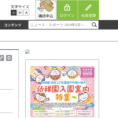
文字サイズ
小
中
大
ログイン
会員登録
購読申込
コンテンツ
C
P
o
r
p
i
y
n
L
t
i
n
k