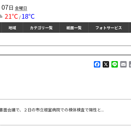
07
月
日
金曜日
21℃
18℃
/
地域
カテゴリ一覧
紙面一覧
フォトサービス
F
X
L
E
a
i
m
c
n
a
e
e
i
b
l
o
o
k
面会議で、２日の市立根室病院での検体検査で陽性と...