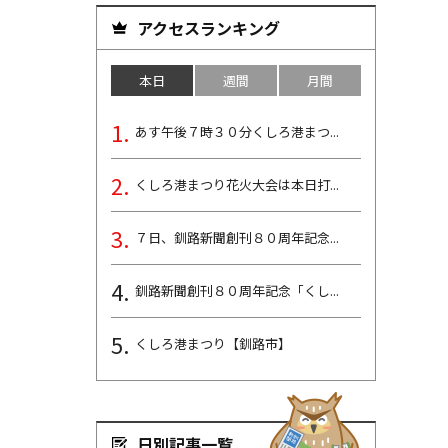
アクセスランキング
本日
週間
月間
あす午後７時３０分くしろ港まつ...
くしろ港まつり花火大会は本日打...
７日、釧路新聞創刊８０周年記念...
釧路新聞創刊８０周年記念「くし...
くしろ港まつり【釧路市】
日別記事一覧