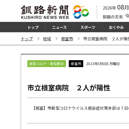
08
2026年
釧路の天気
トップ
ニュース
スポーツ
おくやみ
トップ
地域
根室市
市立根室病院 ２人が陽
新型コロナ・新型肺炎
根室市
2023年5月8日 月曜日
市立根室病院 ２人が陽性
【根室】市新型コロナウイルス感染症対策本部は７日の