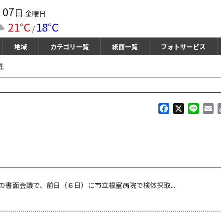
07
月
日
金曜日
21℃
18℃
/
地域
カテゴリ一覧
紙面一覧
フォトサービス
性
F
X
L
E
a
i
m
c
n
a
e
e
i
b
l
o
o
k
書面会議で、前日（６日）に市立根室病院で検体採取...