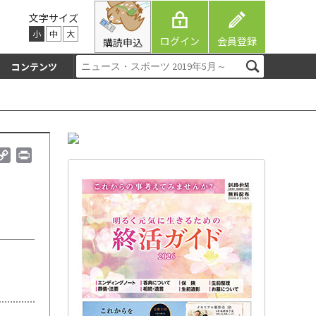
文字サイズ
小
中
大
ログイン
会員登録
購読申込
コンテンツ
C
P
o
r
p
i
y
n
L
t
i
n
k