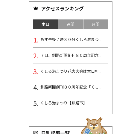
アクセスランキング
本日
週間
月間
あす午後７時３０分くしろ港まつ...
７日、釧路新聞創刊８０周年記念...
くしろ港まつり花火大会は本日打...
釧路新聞創刊８０周年記念「くし...
くしろ港まつり【釧路市】
日別記事一覧