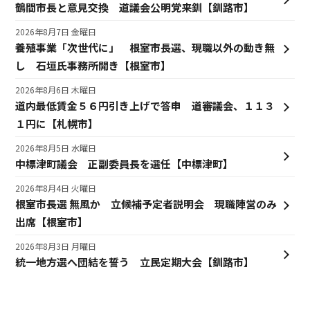
鶴間市長と意見交換 道議会公明党来釧【釧路市】
2026年8月7日 金曜日
養殖事業「次世代に」 根室市長選、現職以外の動き無
し 石垣氏事務所開き【根室市】
2026年8月6日 木曜日
道内最低賃金５６円引き上げで答申 道審議会、１１３
１円に【札幌市】
2026年8月5日 水曜日
中標津町議会 正副委員長を選任【中標津町】
2026年8月4日 火曜日
根室市長選 無風か 立候補予定者説明会 現職陣営のみ
出席【根室市】
2026年8月3日 月曜日
統一地方選へ団結を誓う 立民定期大会【釧路市】