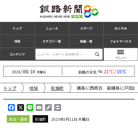
トップ
ニュース
スポーツ
おくやみ
地域
カテゴリ一覧
紙面一覧
フォトサービス
コンテンツ
08
10
21℃
15℃
/
/
/
2026
釧路の天気
月曜日
議長に西原氏 副議長に戸田氏
トップ
地域
別海町
F
X
L
E
C
P
a
i
m
o
r
政治・選挙
別海町
2023年5月11日 木曜日
c
n
a
p
i
e
e
i
y
n
b
l
L
t