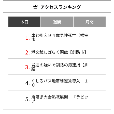
アクセスランキング
本日
週間
月間
車と衝突９４歳男性死亡【根室
市...
港文館しばらく閉館【釧路市】
脅迫の疑いで釧路の男逮捕【釧
路...
くしろバス地帯制運賃導入 １
０...
舟漕ぎ大会熱戦展開 「ラピッ
ヅ...