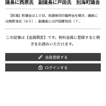
議長に西原氏 副議長に戸田氏 別海町議会
o
i
o
n
k
k
【別海】町議会は１０日、改選後初の臨時会を開き、議長に
は西原浩氏（６０）、副議長には戸田憲悦氏（７...
この記事は【会員限定】です。有料会員に登録すると続
きをお読みいただけます。
会員登録する
ログインする