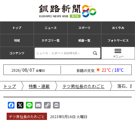
トップ
ニュース
スポーツ
おくやみ
地域
カテゴリ一覧
紙面一覧
フォトサービス
コンテンツ
08
07
21℃
18℃
/
/
/
2026
釧路の天気
金曜日
落石、昆
トップ
特集・連載
テツ男社長のたわごと
F
X
L
E
C
P
a
i
m
o
r
テツ男社長のたわごと
2023年5月16日 火曜日
c
n
a
p
i
e
e
i
y
n
b
l
L
t