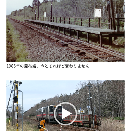
1986年の昆布盛、今とそれほど変わりません
動
画
プ
レ
ー
ヤ
ー