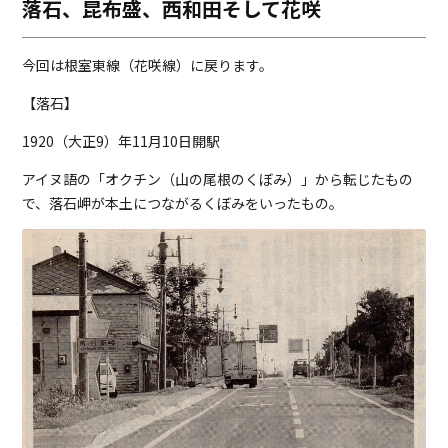
落石、昆布盛、西和田そして花咲
o
i
o
n
k
k
今回は根室東線（花咲線）に戻ります。
【落石】
1920（大正9）年11月10日開駅
アイヌ語の「オクチン（山の尾根のくぼみ）」から転じたもの
で、落石岬が本土につながるくぼみをいったもの。