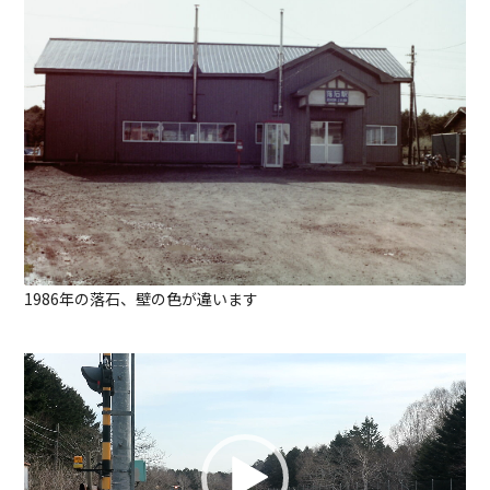
1986年の落石、壁の色が違います
動
画
プ
レ
ー
ヤ