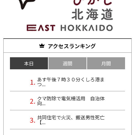
アクセスランキング
本日
週間
月間
あす午後７時３０分くしろ港ま
つ...
クマ防除で電気柵活用 自治体
向...
共同住宅で火災、搬送男性死亡
【...