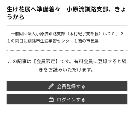
o
i
生け花展へ準備着々 小原流釧路支部、きょ
o
n
うから
k
k
一般財団法人小原流釧路支部（木村紀子支部長）は２０、２
１の両日に釧路市生涯学習センター１階の市民展...
この記事は【会員限定】です。有料会員に登録すると続
きをお読みいただけます。
会員登録する
ログインする