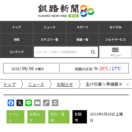
トップ
ニュース
スポーツ
おくやみ
地域
カテゴリ一覧
紙面一覧
フォトサービス
コンテンツ
08
06
20℃
17℃
/
/
/
2026
釧路の天気
木曜日
生け花展へ準備着々 小
トップ
ニュース
お知らせ
F
X
L
E
C
P
a
i
m
o
r
イベン
お知ら
文化・芸
釧路
2023年5月20日 土曜
c
n
a
p
i
ト
せ
術
市
日
e
e
i
y
n
b
l
L
t