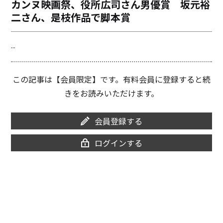
カンヌ映画祭、役所広司さん男優賞 坂元裕
o
i
二さん、是枝作品で脚本賞
o
n
k
k
...
この記事は【会員限定】です。有料会員に登録すると続
きをお読みいただけます。
会員登録する
ログインする