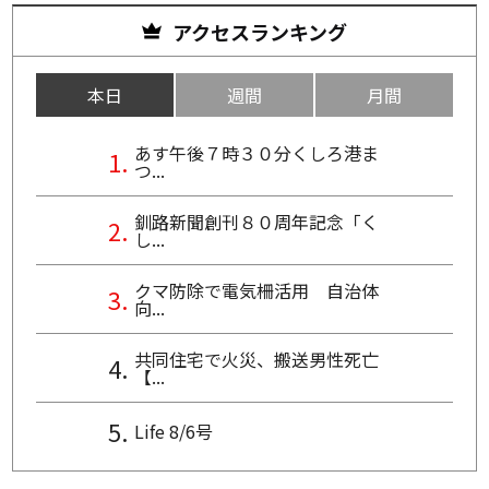
アクセスランキング
本日
週間
月間
あす午後７時３０分くしろ港ま
つ...
釧路新聞創刊８０周年記念「く
し...
クマ防除で電気柵活用 自治体
向...
共同住宅で火災、搬送男性死亡
【...
Life 8/6号