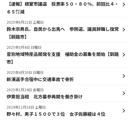
【速報】根室市議選 投票率５０・８０％、前回比４・
６５㌽減
2025年6月21日 土曜日
鈴木宗男氏、自民から出馬へ 参院選、議員辞職し復党
【釧路市】
2025年5月4日 日曜日
音別地域特産品開発を支援 補助金の募集を開始【釧路
市】
2025年4月20日 日曜日
新濱選手合宿中に交通事故で骨折
2025年1月24日 金曜日
伊東担当相 北方墓参再開を働き掛け
2024年11月16日 土曜日
野々村、男子１５００で３位 女子佐藤綾は４位