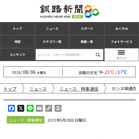
トップ
ニュース
スポーツ
おくやみ
地域
カテゴリ一覧
紙面一覧
フォトサービス
コンテンツ
08
06
21℃
17℃
/
/
/
2026
釧路の天気
木曜日
カンヌ映画祭
トップ
ニュース
ニュース 時事通信
F
X
L
E
C
P
a
i
m
o
r
ニュース 時事通信
2023年5月28日 日曜日
c
n
a
p
i
e
e
i
y
n
b
l
L
t