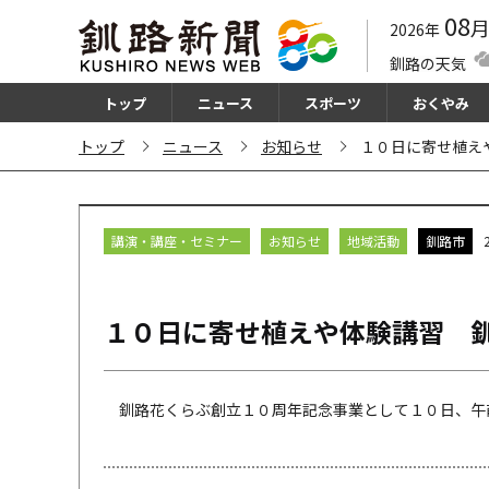
08
2026年
釧路の天気
トップ
ニュース
スポーツ
おくやみ
トップ
ニュース
お知らせ
１０日に寄せ植え
講演・講座・セミナー
お知らせ
地域活動
釧路市
１０日に寄せ植えや体験講習 
釧路花くらぶ創立１０周年記念事業として１０日、午前