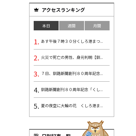
アクセスランキング
本日
週間
月間
あす午後７時３０分くしろ港まつ...
火災で死亡の男性、身元判明【釧...
７日、釧路新聞創刊８０周年記念...
釧路新聞創刊８０周年記念「くし...
夏の夜空に大輪の花 くしろ港ま...
日別記事一覧