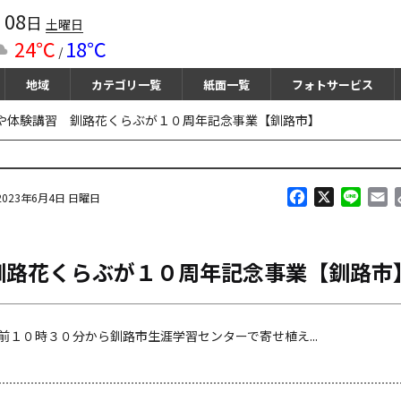
08
月
日
土曜日
24℃
18℃
/
地域
カテゴリ一覧
紙面一覧
フォトサービス
や体験講習 釧路花くらぶが１０周年記念事業【釧路市】
F
X
L
E
2023年6月4日 日曜日
a
i
m
c
n
a
e
e
i
釧路花くらぶが１０周年記念事業【釧路市
b
l
o
o
k
１０時３０分から釧路市生涯学習センターで寄せ植え...