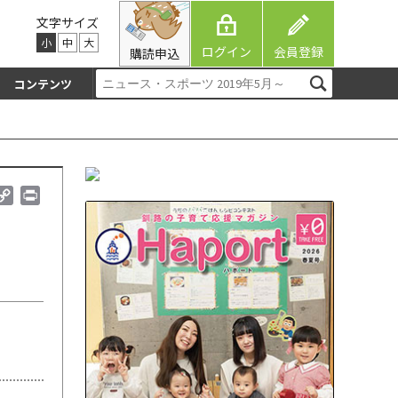
文字サイズ
小
中
大
ログイン
会員登録
購読申込
コンテンツ
C
P
o
r
p
i
y
n
】
L
t
i
n
k