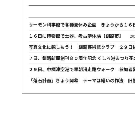
サーモン科学館で各種夏休み企画 きょうから１６
１６日に博物館で土器、考古学体験【釧路市】
2
写真文化に親しもう！ 釧路芸術館クラブ ２９日
７日、釧路新聞創刊８０周年記念 くしろ港まつり花
２９日、中標津空港で早朝滑走路ウォーク 参加者
「落石計画」きょう開幕 テーマは繕いの作法 旧