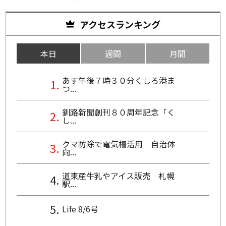
アクセスランキング
本日
週間
月間
あす午後７時３０分くしろ港ま
つ...
釧路新聞創刊８０周年記念「く
し...
クマ防除で電気柵活用 自治体
向...
道東産牛乳やアイス販売 札幌
駅...
Life 8/6号