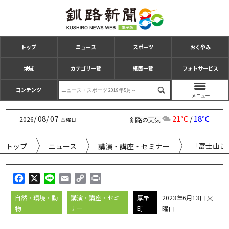
トップ
ニュース
スポーツ
おくやみ
地域
カテゴリ一覧
紙面一覧
フォトサービス
コンテンツ
08
07
21℃
18℃
/
/
/
2026
釧路の天気
金曜日
「富士山ご
トップ
ニュース
講演・講座・セミナー
F
X
L
E
C
P
a
i
m
o
r
自然・環境・動
講演・講座・セミ
厚岸
2023年6月13日 火
c
n
a
p
i
物
ナー
町
曜日
e
e
i
y
n
b
l
L
t