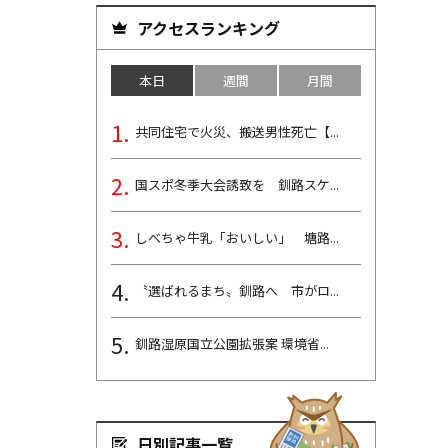
アクセスランキング
本日
週間
月間
共同住宅で火災、搬送男性死亡【...
国スポ冬季大会誘致を 釧路スケ...
しべちゃ牛乳「おいしい」 塘路...
〝選ばれるまち〟釧路へ 市がロ...
釧路湿原国立公園拡張案 環境省...
日別記事一覧