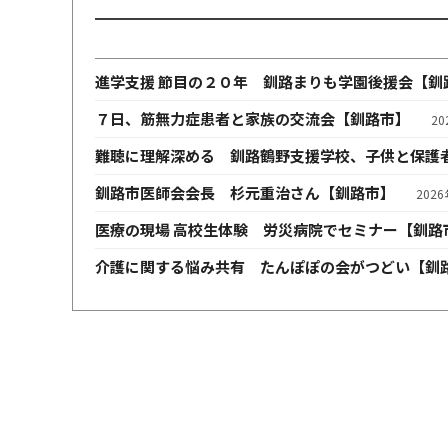
進学支援 節目の２０年 釧路まりも学園後援会【釧
７日、筋無力症患者と家族の交流会【釧路市】
2
難聴に理解深める 釧路鶴野支援学校、子供と保護
釧路市医師会会長 杉元重治さん【釧路市】
202
医療の現場 高校生体験 労災病院でセミナー【釧路
介護に関する悩み共有 たんぽぽの会がつどい【釧