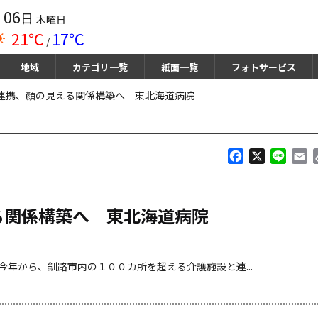
06
月
日
木曜日
21℃
17℃
/
地域
カテゴリ一覧
紙面一覧
フォトサービス
連携、顔の見える関係構築へ 東北海道病院
F
X
L
E
a
i
m
c
n
a
e
e
i
る関係構築へ 東北海道病院
b
l
o
o
k
年から、釧路市内の１００カ所を超える介護施設と連...