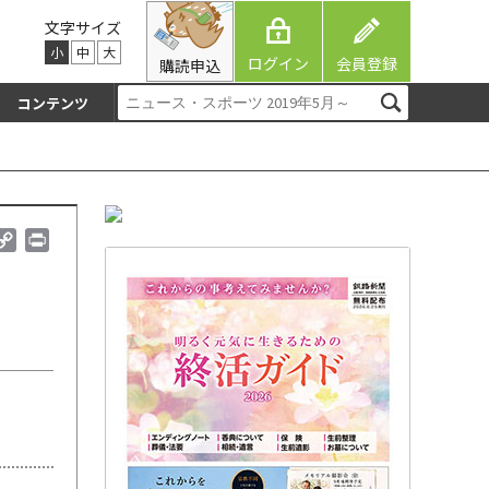
文字サイズ
小
中
大
ログイン
会員登録
購読申込
コンテンツ
C
P
o
r
p
i
y
n
L
t
i
n
k