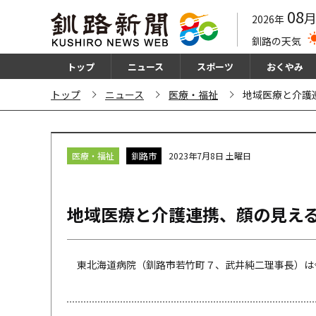
08
2026年
釧路の天気
トップ
ニュース
スポーツ
おくやみ
トップ
ニュース
医療・福祉
地域医療と介護
医療・福祉
釧路市
2023年7月8日 土曜日
地域医療と介護連携、顔の見え
東北海道病院（釧路市若竹町７、武井純二理事長）は今