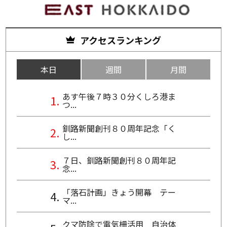
アクセスランキング
本日
週間
月間
あす午後７時３０分くしろ港ま
つ...
釧路新聞創刊８０周年記念「く
し...
７日、釧路新聞創刊８０周年記
念...
「落石計画」きょう開幕 テー
マ...
クマ防除で電気柵活用 自治体