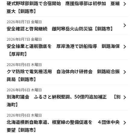
硬式野球部釧路で合宿開始 應援指導部は初参加 亜細
亜大【釧路市】
2026年8月7日 金曜日
安全確認と啓発継続 雌阿寒岳火山防災協【釧路市】
2026年8月7日 金曜日
安全操業と運航徹底を 厚岸漁港で訪船指導 釧路海保
【厚岸町】
2026年8月6日 木曜日
クマ防除で電気柵活用 自治体向け研修会 釧路総合振
興局【釧路市】
2026年8月6日 木曜日
別海町議会 ふるさと納税堅調、50億円追加補正 【別
海町】
2026年8月6日 木曜日
北海道横断自動車道、根室線の整備促進を ４団体中央
要望【釧路市】