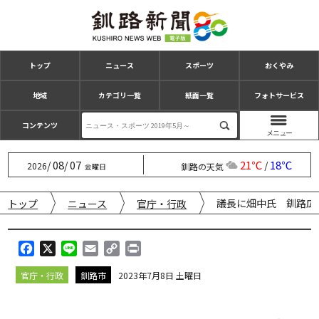
トップ
ニュース
スポーツ
おくやみ
地域
カテゴリ一覧
紙面一覧
フォトサービス
コンテンツ
08
07
21℃
18℃
/
/
/
2026
釧路の天気
金曜日
議長に畑中氏 釧路広
トップ
ニュース
官庁・行政
F
X
L
E
C
P
a
i
m
o
r
官庁・行政
釧路市
2023年7月8日 土曜日
c
n
a
p
i
e
e
i
y
n
b
l
L
t