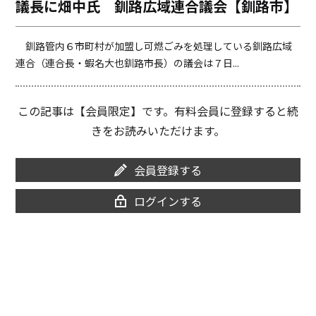
議長に畑中氏 釧路広域連合議会【釧路市】
o
i
o
n
k
k
釧路管内６市町村が加盟し可燃ごみを処理している釧路広域
連合（連合長・蝦名大也釧路市長）の議会は７日...
この記事は【会員限定】です。有料会員に登録すると続
きをお読みいただけます。
会員登録する
ログインする